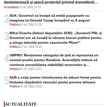
demisionează și atacă proiectul privind investitorii
Actualitate
·
31 iul. 2026, 15:10
străini
2
SUA: Guvernul va începe să emită paşapoarte cu
imaginea lui Donald Trump începând cu 8 august
Politica
-
31 iul. 2026, 15:20
3
Mihai Enache (liderul deputaților AUR): „Senatorii PNL și
Guvernul vor să scoată la vânzare bunuri publice pentru
a stinge datoriile pentru vaccinurile Pfizer!”
Politica
-
31 iul. 2026, 15:44
4
UMPMV: Menținerea ratingului de țară ar reprezenta un
semnal pozitiv pentru România. Autoritățile trebuie să
continue consolidarea stabilității economice și
Politica
-
31 iul. 2026, 15:51
financiare
5
AUR a votat pentru introducerea de măsuri ferme pentru
limitarea răspândirii virusului pestei porcine africane
Politica
-
31 iul. 2026, 14:55
ACTUALITATE