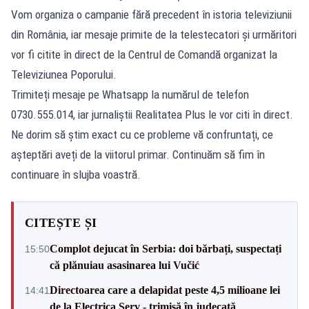
Vom organiza o campanie fără precedent în istoria televiziunii
din România, iar mesaje primite de la telestecatori și urmăritori
vor fi citite în direct de la Centrul de Comandă organizat la
Televiziunea Poporului.
Trimiteți mesaje pe Whatsapp la numărul de telefon
0730.555.014, iar jurnaliștii Realitatea Plus le vor citi în direct.
Ne dorim să știm exact cu ce probleme vă confruntați, ce
așteptări aveți de la viitorul primar. Continuăm să fim în
continuare în slujba voastră.
CITEȘTE ȘI
Complot dejucat în Serbia: doi bărbați, suspectați
15:50
că plănuiau asasinarea lui Vučić
Directoarea care a delapidat peste 4,5 milioane lei
14:41
de la Electrica Serv - trimisă în judecată