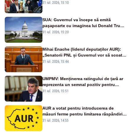
privind investitorii străini
31 iul. 2026, 15:10
SUA: Guvernul va începe să emită
paşapoarte cu imaginea lui Donald Trump
începând cu 8 august
31 iul. 2026, 15:20
Mihai Enache (liderul deputaților AUR):
„Senatorii PNL și Guvernul vor să scoată
la vânzare bunuri publice pentru a stinge
31 iul. 2026, 15:44
datoriile pentru vaccinurile Pfizer!”
UMPMV: Menținerea ratingului de țară ar
reprezenta un semnal pozitiv pentru
România. Autoritățile trebuie să continue
31 iul. 2026, 15:51
consolidarea stabilității economice și
financiare
AUR a votat pentru introducerea de
măsuri ferme pentru limitarea răspândirii
virusului pestei porcine africane
31 iul. 2026, 14:55