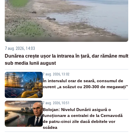
7 aug. 2026, 14:03
Dunărea crește ușor la intrarea în țară, dar rămâne mult
sub media lunii august
7 aug. 2026, 13:02
În intervalul orar de seară, consumul de
curent „a scăzut cu 200-300 de megawați”
7 aug. 2026, 10:51
Bolojan: Nivelul Dunării asigură o
funcționare a centralei de la Cernavodă
de patru-cinci zile dacă debitele vor
scădea