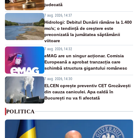
judecată
7 aug. 2026, 14:37
Hidrologi: Debitul Dunării rămâne la 1.400
mc/s; o tendință de creștere este
preconizată la jumătatea săptămânii
viitoare
7 aug. 2026, 14:32
eMAG are un singur acționar. Comisia
Europeană a aprobat tranzacția care
schimbă structura gigantului românesc
7 aug. 2026, 14:30
ELCEN oprește preventiv CET Grozăvești
din cauza caniculei. Apa caldă în
București nu va fi afectată
POLITICA