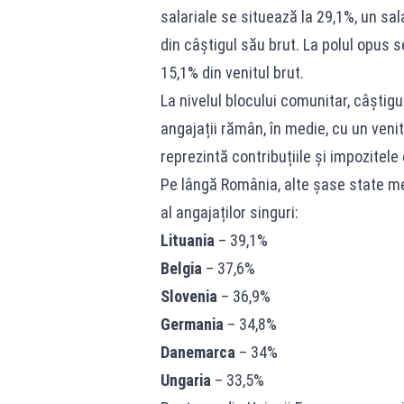
salariale se situează la 29,1%, un sa
din câștigul său brut. La polul opus s
15,1% din venitul brut.
La nivelul blocului comunitar, câștig
angajații rămân, în medie, cu un veni
reprezintă contribuțiile și impozitele
Pe lângă România, alte șase state me
al angajaților singuri:
Lituania
– 39,1%
Belgia
– 37,6%
Slovenia
– 36,9%
Germania
– 34,8%
Danemarca
– 34%
Ungaria
– 33,5%