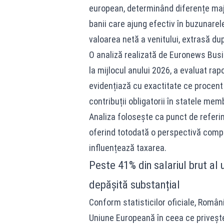
european, determinând diferențe majo
banii care ajung efectiv în buzunarele
valoarea netă a venitului, extrasă dup
O analiză realizată de Euronews Busi
la mijlocul anului 2026, a evaluat rapo
evidențiază cu exactitate ce procent 
contribuții obligatorii în statele mem
Analiza folosește ca punct de referinț
oferind totodată o perspectivă comp
influențează taxarea.
Peste 41% din salariul brut al
depășită substanțial
Conform statisticilor oficiale, Român
Uniune Europeană în ceea ce privește