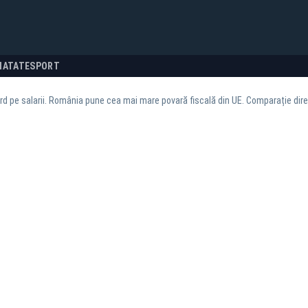
NATATE
SPORT
rd pe salarii. România pune cea mai mare povară fiscală din UE. Comparație direct