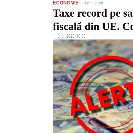
·
ECONOMIE
4 min citire
Taxe record pe s
fiscală din UE. C
3 iul. 2026, 10:05