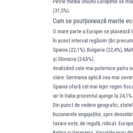
Peste media Uniunii Europene se mai
(31,5%).
Cum se poziționează marile econ
O mare parte a Europei se plasează î
În acest interval regăsim țări precum
Spania (22,1%), Bulgaria (22,4%), Malt
și Slovacia (24,6%).
Analizând cele mai puternice patru e
clare: Germania aplică cea mai severă
Spania oferă cel mai lejer regim fiscal
iar în Italia procentul ajunge la 24,1%.
Din punct de vedere geografic, statele
buzunarele angajaților, spre deosebire
taxare este, de regulă, ridicat. Eur
Belgia și Germania. Variațiile mari d