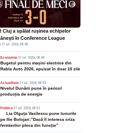
 Cluj a spălat ruşinea echipelor
âneşti în Conference League
t
·
31 iul. 2026, 08:48
2
Economie
-
31 iul. 2026, 08:49
Bugetul pentru mașini electrice din
Rabla Auto 2026, epuizat în doar 10 zile
3
Actualitate
-
31 iul. 2026, 08:50
Nivelul Dunării pune în pericol
producția de energie
4
Politica
-
31 iul. 2026, 08:53
Lia Olguța Vasilescu pune tunurile
pe Ilie Bolojan:”Dacă îl interesa criza
fermierilor pleca din funcție”