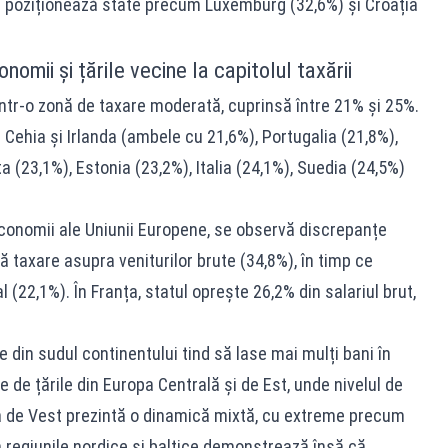
 poziționează state precum Luxemburg (32,6%) și Croația
omii și țările vecine la capitolul taxării
ntr-o zonă de taxare moderată, cuprinsă între 21% și 25%.
 Cehia și Irlanda (ambele cu 21,6%), Portugalia (21,8%),
a (23,1%), Estonia (23,2%), Italia (24,1%), Suedia (24,5%)
conomii ale Uniunii Europene, se observă discrepanțe
 taxare asupra veniturilor brute (34,8%), în timp ce
 (22,1%). În Franța, statul oprește 26,2% din salariul brut,
 din sudul continentului tind să lase mai mulți bani în
 de țările din Europa Centrală și de Est, unde nivelul de
opa de Vest prezintă o dinamică mixtă, cu extreme precum
in regiunile nordice și baltice demonstrează însă că