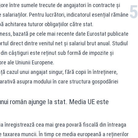
re între sumele trecute de angajatori în contracte și
 salariaților. Pentru lucrători, indicatorul esențial rămâne
ă achitarea tuturor obligațiilor către stat.
ness, bazată pe cele mai recente date Eurostat publicate
rtul direct dintre venitul net și salariul brut anual. Studiul
din câștiguri este reținut sub formă de impozite și
bre ale Uniunii Europene.
ă cazul unui angajat singur, fără copii în întreținere,
arativă asupra modului în care structura gospodăriei
 unui român ajunge la stat. Media UE este
ia înregistrează cea mai grea povară fiscală din întreaga
 taxarea muncii. În timp ce media europeană a reținerilor