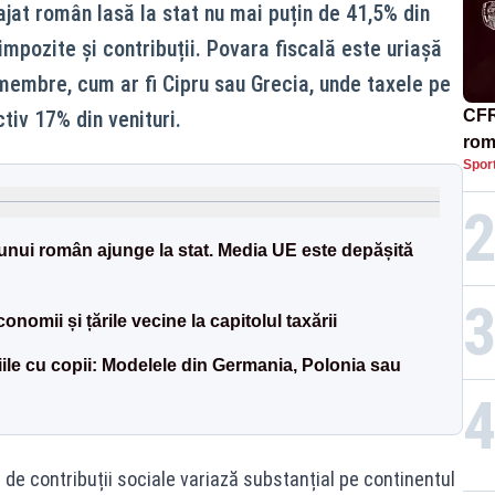
ajat român lasă la stat nu mai puțin de 41,5% din
impozite și contribuții. Povara fiscală este uriașă
membre, cum ar fi Cipru sau Grecia, unde taxele pe
tiv 17% din venituri.
CFR
rom
Spor
 unui român ajunge la stat. Media UE este depășită
omii și țările vecine la capitolul taxării
iliile cu copii: Modelele din Germania, Polonia sau
de contribuții sociale variază substanțial pe continentul