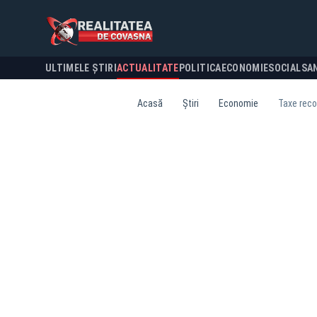
ULTIMELE ȘTIRI
ACTUALITATE
POLITICA
ECONOMIE
SOCIAL
SA
Acasă
Știri
Economie
Taxe reco