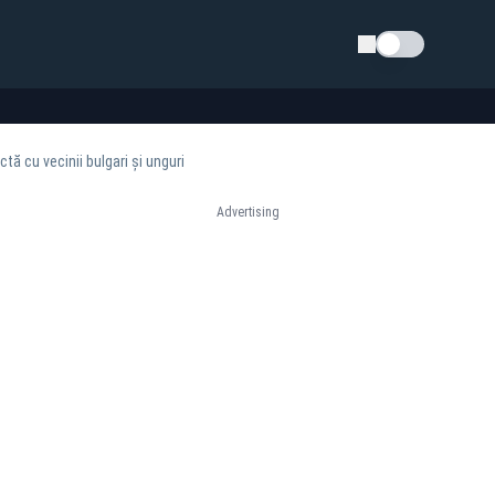
Schimba tema
ă cu vecinii bulgari și unguri
Advertising