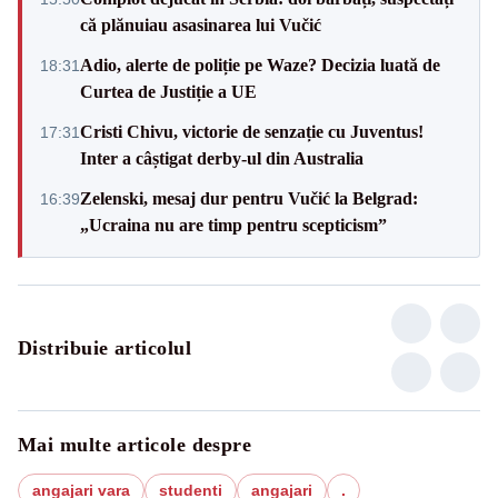
că plănuiau asasinarea lui Vučić
Adio, alerte de poliție pe Waze? Decizia luată de
18:31
Curtea de Justiție a UE
Cristi Chivu, victorie de senzație cu Juventus!
17:31
Inter a câștigat derby-ul din Australia
Zelenski, mesaj dur pentru Vučić la Belgrad:
16:39
„Ucraina nu are timp pentru scepticism”
Distribuie articolul
Mai multe articole despre
angajari vara
studenti
angajari
.