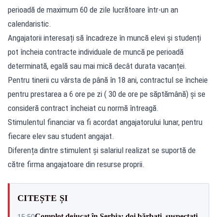
perioadă de maximum 60 de zile lucrătoare într-un an
calendaristic.
Angajatorii interesați să încadreze în muncă elevi și studenți
pot încheia contracte individuale de muncă pe perioadă
determinată, egală sau mai mică decât durata vacanței.
Pentru tinerii cu vârsta de până în 18 ani, contractul se încheie
pentru prestarea a 6 ore pe zi ( 30 de ore pe săptămână) și se
consideră contract încheiat cu normă întreagă.
Stimulentul financiar va fi acordat angajatorului lunar, pentru
fiecare elev sau student angajat.
Diferența dintre stimulent și salariul realizat se suportă de
către firma angajatoare din resurse proprii.
CITEȘTE ȘI
Complot dejucat în Serbia: doi bărbați, suspectați
15:50