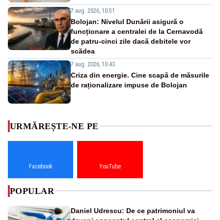
7 aug. 2026, 10:51
Bolojan: Nivelul Dunării asigură o
funcționare a centralei de la Cernavodă
de patru-cinci zile dacă debitele vor
scădea
7 aug. 2026, 10:43
Criza din energie. Cine scapă de măsurile
de raționalizare impuse de Bolojan
URMĂREȘTE-NE PE
Facebook
YouTube
POPULAR
Daniel Udrescu: De ce patrimoniul va