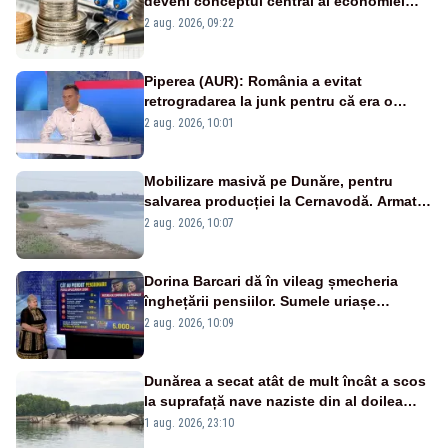
deveni conceptul central al economiei
viitoare?
2 aug. 2026, 09:22
Piperea (AUR): România a evitat
retrogradarea la junk pentru că era o
catastrofă pentru bănci și fondurile de
2 aug. 2026, 10:01
pensii
Mobilizare masivă pe Dunăre, pentru
salvarea producției la Cernavodă. Armata
va detona o stâncă și va devia apa
2 aug. 2026, 10:07
fluviului - IMAGINI AERIENE
Dorina Barcari dă în vileag șmecheria
înghețării pensiilor. Sumele uriașe
pierdute de fiecare român
2 aug. 2026, 10:09
Dunărea a secat atât de mult încât a scos
la suprafață nave naziste din al doilea
război mondial
1 aug. 2026, 23:10