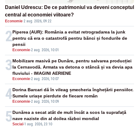
Daniel Udrescu: De ce patrimoniul va deveni conceptul
central al economiei viitoare?
Economie
·
2 aug. 2026, 09:22
2
Piperea (AUR): România a evitat retrogradarea la junk
pentru că era o catastrofă pentru bănci și fondurile de
pensii
Economie
-
2 aug. 2026, 10:01
3
Mobilizare masivă pe Dunăre, pentru salvarea producției
la Cernavodă. Armata va detona o stâncă și va devia apa
fluviului - IMAGINI AERIENE
Economie
-
2 aug. 2026, 10:07
4
Dorina Barcari dă în vileag șmecheria înghețării pensiilor.
Sumele uriașe pierdute de fiecare român
Economie
-
2 aug. 2026, 10:09
5
Dunărea a secat atât de mult încât a scos la suprafață
nave naziste din al doilea război mondial
Social
-
1 aug. 2026, 23:10