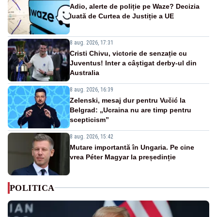
Adio, alerte de poliție pe Waze? Decizia
luată de Curtea de Justiție a UE
8 aug. 2026, 17:31
Cristi Chivu, victorie de senzație cu
Juventus! Inter a câștigat derby-ul din
Australia
8 aug. 2026, 16:39
Zelenski, mesaj dur pentru Vučić la
Belgrad: „Ucraina nu are timp pentru
scepticism”
8 aug. 2026, 15:42
Mutare importantă în Ungaria. Pe cine
vrea Péter Magyar la președinție
POLITICA