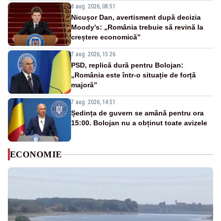
8 aug. 2026, 08:51
Nicușor Dan, avertisment după decizia
Moody’s: „România trebuie să revină la
creștere economică”
7 aug. 2026, 15:26
PSD, replică dură pentru Bolojan:
„România este într-o situație de forță
majoră”
7 aug. 2026, 14:51
Ședința de guvern se amână pentru ora
15:00. Bolojan nu a obținut toate avizele
ECONOMIE