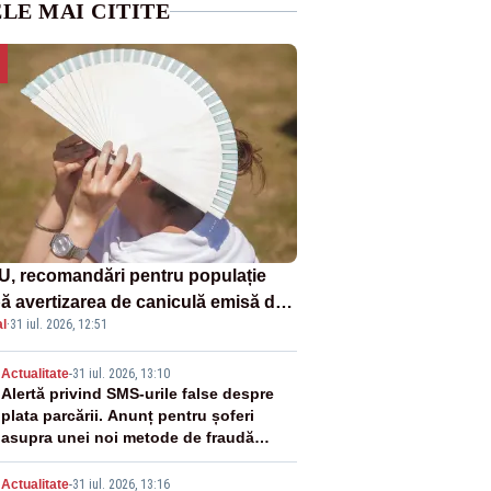
LE MAI CITITE
U, recomandări pentru populație
ă avertizarea de caniculă emisă de
l
·
31 iul. 2026, 12:51
eorologi
2
Actualitate
-
31 iul. 2026, 13:10
Alertă privind SMS-urile false despre
plata parcării. Anunț pentru șoferi
asupra unei noi metode de fraudă
online
Actualitate
-
31 iul. 2026, 13:16