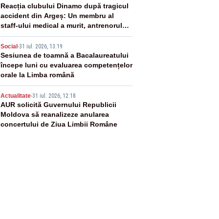
3
Reacția clubului Dinamo după tragicul
accident din Argeș: Un membru al
staff-ului medical a murit, antrenorul
Adrian Ropotan este în spital
4
Social
-
31 iul. 2026, 13:19
Sesiunea de toamnă a Bacalaureatului
începe luni cu evaluarea competențelor
orale la Limba română
5
Actualitate
-
31 iul. 2026, 12:18
AUR solicită Guvernului Republicii
Moldova să reanalizeze anularea
concertului de Ziua Limbii Române