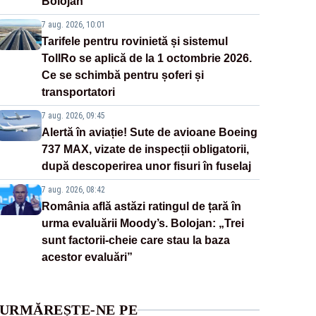
Bolojan
7 aug. 2026, 10:01
Tarifele pentru rovinietă și sistemul
TollRo se aplică de la 1 octombrie 2026.
Ce se schimbă pentru șoferi și
transportatori
7 aug. 2026, 09:45
Alertă în aviație! Sute de avioane Boeing
737 MAX, vizate de inspecții obligatorii,
după descoperirea unor fisuri în fuselaj
7 aug. 2026, 08:42
România află astăzi ratingul de țară în
urma evaluării Moody’s. Bolojan: „Trei
sunt factorii-cheie care stau la baza
acestor evaluări”
URMĂREȘTE-NE PE