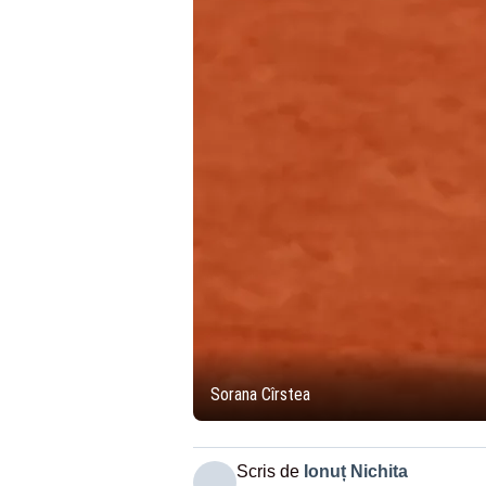
Sorana Cîrstea
Scris de
Ionuț Nichita