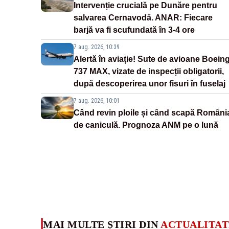
Intervenție crucială pe Dunăre pentru
salvarea Cernavodă. ANAR: Fiecare
barjă va fi scufundată în 3-4 ore
7 aug. 2026, 10:39
Alertă în aviație! Sute de avioane Boein
737 MAX, vizate de inspecții obligatorii,
după descoperirea unor fisuri în fuselaj
7 aug. 2026, 10:01
Când revin ploile și când scapă Români
de caniculă. Prognoza ANM pe o lună
MAI MULTE ȘTIRI DIN
ACTUALITAT