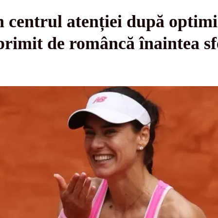
n centrul atenției după optimi
rimit de româncă înaintea sf