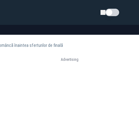
Schimba tema
omâncă înaintea sferturilor de finală
Advertising