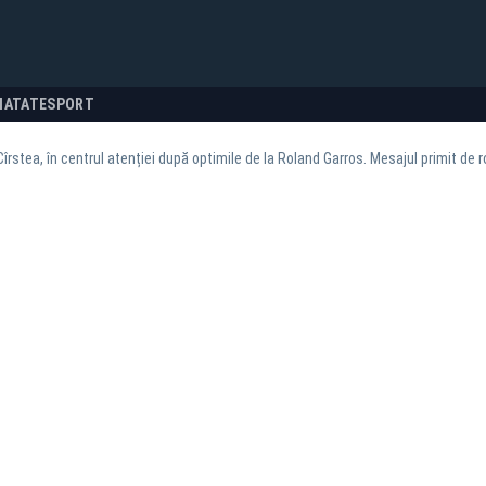
NATATE
SPORT
îrstea, în centrul atenției după optimile de la Roland Garros. Mesajul primit de r