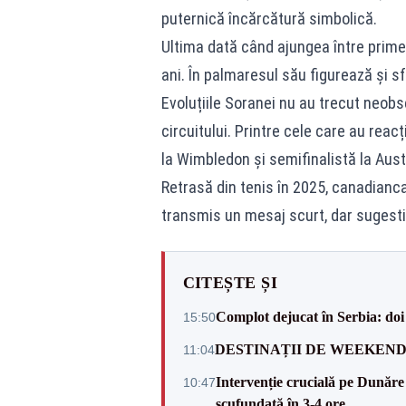
puternică încărcătură simbolică.
Ultima dată când ajungea între prime
ani. În palmaresul său figurează și sf
Evoluțiile Soranei nu au trecut neobse
circuitului. Printre cele care au rea
la Wimbledon și semifinalistă la Aust
Retrasă din tenis în 2025, canadianca
transmis un mesaj scurt, dar sugestiv
CITEȘTE ȘI
Complot dejucat în Serbia: doi 
15:50
DESTINAȚII DE WEEKEND: sfâr
11:04
Intervenție crucială pe Dunăr
10:47
scufundată în 3-4 ore