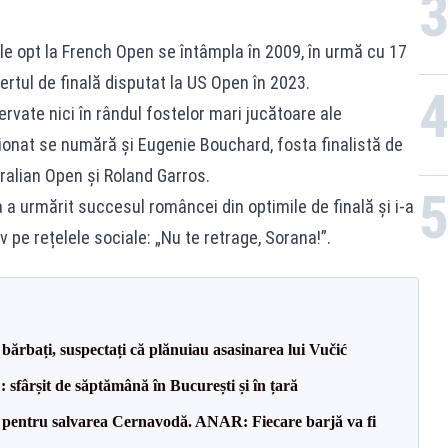
le opt la French Open se întâmpla în 2009, în urmă cu 17
ertul de finală disputat la US Open în 2023.
rvate nici în rândul fostelor mari jucătoare ale
cționat se numără și Eugenie Bouchard, fosta finalistă de
ralian Open și Roland Garros.
 a urmărit succesul româncei din optimile de finală și i-a
 pe rețelele sociale: „Nu te retrage, Sorana!”.
bărbați, suspectați că plănuiau asasinarea lui Vučić
șit de săptămână în București și în țară
e pentru salvarea Cernavodă. ANAR: Fiecare barjă va fi