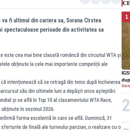
CE
1
va fi ultimul din cariera sa, Sorana Cîrstea
i spectaculoase perioade din activitatea sa
te este cea mai bine clasată româncă din circuitul WTA și
tele obținute la cele mai importante competiții ale
IGS
dup
it că intenționează să se retragă din tenis după încheierea
Socia
met
arcursul său din ultimele luni a depășit orice așteptări.
dial și se află în Top 10 al clasamentului WTA Race,
 obținute în sezonul 2026.
nfirmă forma excelentă în care se află. Duminică, 31
sferturile de finală ale turneului parizian, o realizare cu o