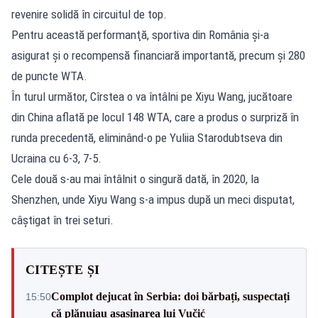
revenire solidă în circuitul de top.
Pentru această performanţă, sportiva din România şi-a
asigurat şi o recompensă financiară importantă, precum şi 280
de puncte WTA.
În turul următor, Cîrstea o va întâlni pe Xiyu Wang, jucătoare
din China aflată pe locul 148 WTA, care a produs o surpriză în
runda precedentă, eliminând-o pe Yuliia Starodubtseva din
Ucraina cu 6-3, 7-5.
Cele două s-au mai întâlnit o singură dată, în 2020, la
Shenzhen, unde Xiyu Wang s-a impus după un meci disputat,
câştigat în trei seturi.
CITEȘTE ȘI
Complot dejucat în Serbia: doi bărbați, suspectați
15:50
că plănuiau asasinarea lui Vučić