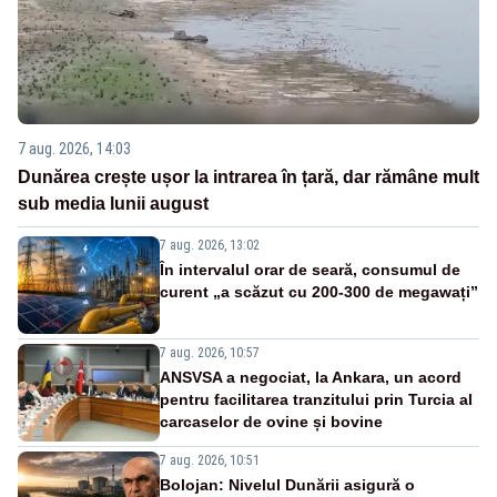
7 aug. 2026, 14:03
Dunărea crește ușor la intrarea în țară, dar rămâne mult
sub media lunii august
7 aug. 2026, 13:02
În intervalul orar de seară, consumul de
curent „a scăzut cu 200-300 de megawați”
7 aug. 2026, 10:57
ANSVSA a negociat, la Ankara, un acord
pentru facilitarea tranzitului prin Turcia al
carcaselor de ovine și bovine
7 aug. 2026, 10:51
Bolojan: Nivelul Dunării asigură o