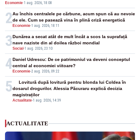
Economie
·
1 aug. 2026, 18:08
închide în 4 zile
2
Au închis centralele pe cărbune, acum spun că au nevoie
de ele. Cum se pasează vina în plină criză energetică
Economie
-
1 aug. 2026, 18:11
3
Dunărea a secat atât de mult încât a scos la suprafață
nave naziste din al doilea război mondial
Social
-
1 aug. 2026, 23:10
4
Daniel Udrescu: De ce patrimoniul va deveni conceptul
central al economiei viitoare?
Economie
-
2 aug. 2026, 09:22
5
Lovitură după lovitură pentru blonda lui Coldea în
dosarul drogurilor. Alessia Păcuraru explică decizia
magistraților
Actualitate
-
1 aug. 2026, 14:39
ACTUALITATE