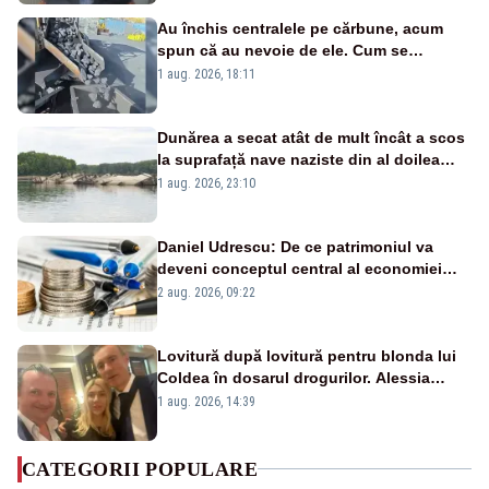
Au închis centralele pe cărbune, acum
spun că au nevoie de ele. Cum se
pasează vina în plină criză energetică
1 aug. 2026, 18:11
Dunărea a secat atât de mult încât a scos
la suprafață nave naziste din al doilea
război mondial
1 aug. 2026, 23:10
Daniel Udrescu: De ce patrimoniul va
deveni conceptul central al economiei
viitoare?
2 aug. 2026, 09:22
Lovitură după lovitură pentru blonda lui
Coldea în dosarul drogurilor. Alessia
Păcuraru explică decizia magistraților
1 aug. 2026, 14:39
CATEGORII POPULARE