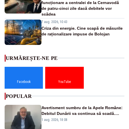
funcționare a centralei de la Cernavodă
de patru-cinci zile dacă debitele vor
scădea
7 aug. 2026, 10:43
Criza din energie. Cine scapă de măsurile
de raționalizare impuse de Bolojan
URMĂREȘTE-NE PE
Facebook
YouTube
POPULAR
Avertisment sumbru de la Apele Române:
Debitul Dunării va continua să scadă.
Cernavodă s-ar putea închide în 4 zile
1 aug. 2026, 18:08