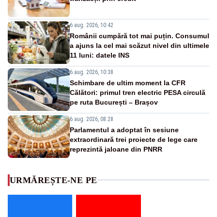
6 aug. 2026, 10:42
Românii cumpără tot mai puțin. Consumul
a ajuns la cel mai scăzut nivel din ultimele
11 luni: datele INS
6 aug. 2026, 10:38
Schimbare de ultim moment la CFR
Călători: primul tren electric PESA circulă
pe ruta București – Brașov
6 aug. 2026, 08:28
Parlamentul a adoptat în sesiune
extraordinară trei proiecte de lege care
reprezintă jaloane din PNRR
URMĂREȘTE-NE PE