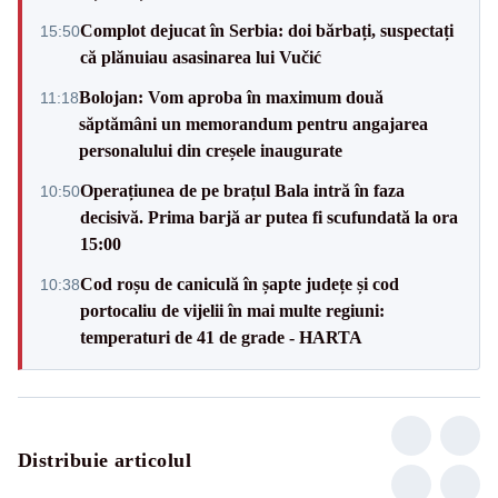
Complot dejucat în Serbia: doi bărbați, suspectați
15:50
că plănuiau asasinarea lui Vučić
Bolojan: Vom aproba în maximum două
11:18
săptămâni un memorandum pentru angajarea
personalului din creșele inaugurate
Operațiunea de pe brațul Bala intră în faza
10:50
decisivă. Prima barjă ar putea fi scufundată la ora
15:00
Cod roșu de caniculă în șapte județe și cod
10:38
portocaliu de vijelii în mai multe regiuni:
temperaturi de 41 de grade - HARTA
Distribuie articolul