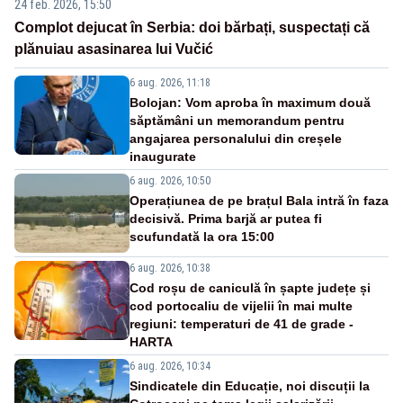
24 feb. 2026, 15:50
Complot dejucat în Serbia: doi bărbați, suspectați că
plănuiau asasinarea lui Vučić
6 aug. 2026, 11:18
Bolojan: Vom aproba în maximum două
săptămâni un memorandum pentru
angajarea personalului din creșele
inaugurate
6 aug. 2026, 10:50
Operațiunea de pe brațul Bala intră în faza
decisivă. Prima barjă ar putea fi
scufundată la ora 15:00
6 aug. 2026, 10:38
Cod roșu de caniculă în șapte județe și
cod portocaliu de vijelii în mai multe
regiuni: temperaturi de 41 de grade -
HARTA
6 aug. 2026, 10:34
Sindicatele din Educație, noi discuții la