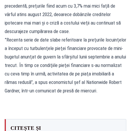
precedentă, preţurile fiind acum cu 3,7% mai mici faţă de
vârful atins august 2022, deoarece dobânzile creditelor
ipotecare mai mari şi o criză a costului vieţii au continuat să
descurajeze cumpărarea de case.
”Recenta serie de date slabe referitoare la preţurile locuinţelor
a început cu turbulenţele pieţei financiare provocate de mini-
bugetul anunţat de guvern la sfârşitul lunii septembrie a anului
trecut. În timp ce condiţiile pieţei financiare s-au normalizat
cu ceva timp în urmă, activitatea de pe piaţa imobiliară a
rămas redusă”, a spus economistul şef al Nationwide Robert
Gardner, într-un comunicat de presă de miercuri.
CITEȘTE ȘI