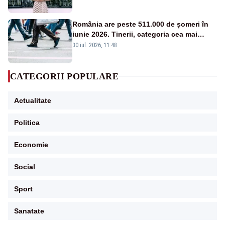
între partenerii externi
România are peste 511.000 de șomeri în
iunie 2026. Tinerii, categoria cea mai
afectată
30 iul. 2026, 11:48
CATEGORII POPULARE
Actualitate
Politica
Economie
Social
Sport
Sanatate