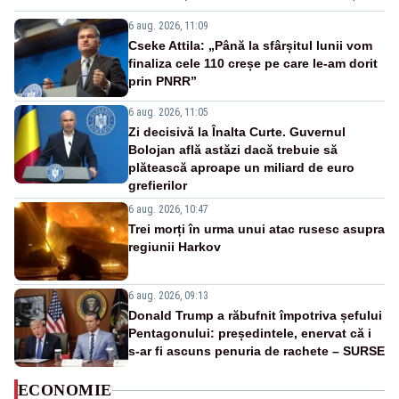
6 aug. 2026, 11:09
Cseke Attila: „Până la sfârșitul lunii vom
finaliza cele 110 creșe pe care le-am dorit
prin PNRR”
6 aug. 2026, 11:05
Zi decisivă la Înalta Curte. Guvernul
Bolojan află astăzi dacă trebuie să
plătească aproape un miliard de euro
grefierilor
6 aug. 2026, 10:47
Trei morți în urma unui atac rusesc asupra
regiunii Harkov
6 aug. 2026, 09:13
Donald Trump a răbufnit împotriva șefului
Pentagonului: președintele, enervat că i
s-ar fi ascuns penuria de rachete – SURSE
ECONOMIE