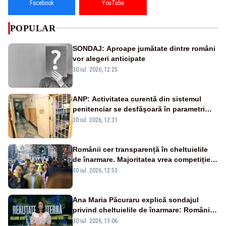
Facebook
YouTube
POPULAR
SONDAJ: Aproape jumătate dintre români
vor alegeri anticipate
30 iul. 2026, 12:25
ANP: Activitatea curentă din sistemul
penitenciar se desfăşoară în parametri
normali
30 iul. 2026, 12:31
Românii cer transparență în cheltuielile
de înarmare. Majoritatea vrea competiție
reală și industrie locală – SONDAJ
30 iul. 2026, 12:53
Ana Maria Păcuraru explică sondajul
privind cheltuielile de înarmare: Românii
cer transparență în achiziții și un echilibru
30 iul. 2026, 13:06