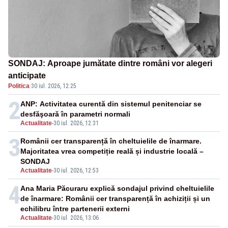
SONDAJ: Aproape jumătate dintre români vor alegeri
anticipate
Politica
·
30 iul. 2026, 12:25
2
ANP: Activitatea curentă din sistemul penitenciar se
desfăşoară în parametri normali
Actualitate
-
30 iul. 2026, 12:31
3
Românii cer transparență în cheltuielile de înarmare.
Majoritatea vrea competiție reală și industrie locală –
SONDAJ
Actualitate
-
30 iul. 2026, 12:53
4
Ana Maria Păcuraru explică sondajul privind cheltuielile
de înarmare: Românii cer transparență în achiziții și un
echilibru între partenerii externi
Actualitate
-
30 iul. 2026, 13:06