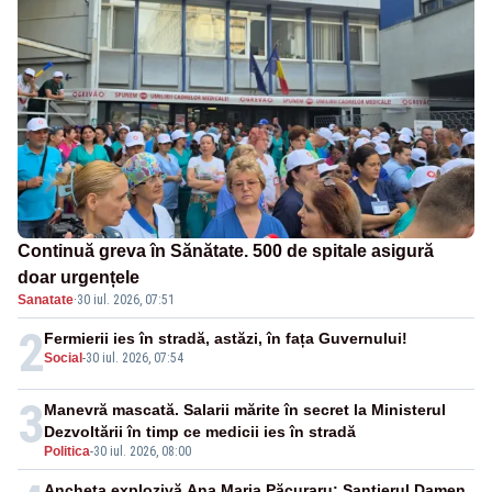
Continuă greva în Sănătate. 500 de spitale asigură
doar urgențele
Sanatate
·
30 iul. 2026, 07:51
2
Fermierii ies în stradă, astăzi, în fața Guvernului!
Social
-
30 iul. 2026, 07:54
3
Manevră mascată. Salarii mărite în secret la Ministerul
Dezvoltării în timp ce medicii ies în stradă
Politica
-
30 iul. 2026, 08:00
Ancheta explozivă Ana Maria Păcuraru: Șantierul Damen