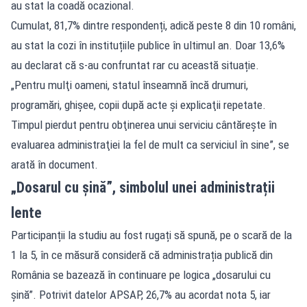
au stat la coadă ocazional.
Cumulat, 81,7% dintre respondenți, adică peste 8 din 10 români,
au stat la cozi în instituțiile publice în ultimul an. Doar 13,6%
au declarat că s-au confruntat rar cu această situație.
„Pentru mulţi oameni, statul înseamnă încă drumuri,
programări, ghişee, copii după acte şi explicaţii repetate.
Timpul pierdut pentru obţinerea unui serviciu cântăreşte în
evaluarea administraţiei la fel de mult ca serviciul în sine”, se
arată în document.
„Dosarul cu șină”, simbolul unei administrații
lente
Participanții la studiu au fost rugați să spună, pe o scară de la
1 la 5, în ce măsură consideră că administrația publică din
România se bazează în continuare pe logica „dosarului cu
șină”. Potrivit datelor APSAP, 26,7% au acordat nota 5, iar