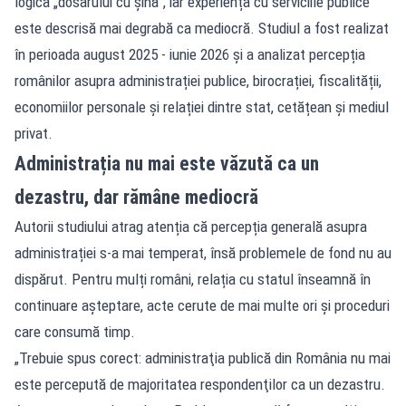
logica „dosarului cu șină”, iar experiența cu serviciile publice
este descrisă mai degrabă ca mediocră. Studiul a fost realizat
în perioada august 2025 - iunie 2026 și a analizat percepția
românilor asupra administrației publice, birocrației, fiscalității,
economiilor personale și relației dintre stat, cetățean și mediul
privat.
Administrația nu mai este văzută ca un
dezastru, dar rămâne mediocră
Autorii studiului atrag atenția că percepția generală asupra
administrației s-a mai temperat, însă problemele de fond nu au
dispărut. Pentru mulți români, relația cu statul înseamnă în
continuare așteptare, acte cerute de mai multe ori și proceduri
care consumă timp.
„Trebuie spus corect: administraţia publică din România nu mai
este percepută de majoritatea respondenţilor ca un dezastru.