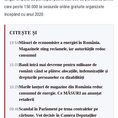
care peste 150.000 la sesiunile online gratuite organizate
începând cu anul 2020.
CITEȘTE ȘI
Măsuri de economisire a energiei în România.
19:54
Magazinele sting reclamele, iar autoritățile reduc
consumul
Banii intră mai devreme pentru milioane de
15:03
români: când se plătesc alocațiile, indemnizațiile și
drepturile persoanelor cu dizabilități
Marile lanțuri de magazine din România reduc
10:29
consumul de energie. Ce MĂSURI au anunțat
retailerii
Scandal în Parlament pe tema centralelor pe
09:46
cărbune. Vot decisiv în Camera Deputaților