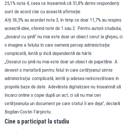
25,1% nota 4, ceea ce înseamnă că 51,8% dintre respondenți
sunt de acord clar cu această afirmație.
Alți 36,5% au acordat nota 3, în timp ce doar 11,7% au respins
această idee, oferind note de 1 sau 2. Pentru autorii studiului,
„dosarul cu șină” nu mai este doar un obiect cerut la ghișeu, ci
o imagine a felului în care oamenii percep administrația:
complicată, lentă și încă dependentă de hârtii.
„Dosarul cu şină nu mai este doar un obiect de papetărie. A
devenit o metaforă pentru felul în care cetăţeanul simte
administraţia: complicată, lentă şi adesea neîncrezătoare în
propriile baze de date. Adevărata digitalizare nu înseamnă să
încarci online o copie după un act, ci să nu mai ceri
cetăţeanului un document pe care statul îl are deja”, declară
Bogdan-Costin Fârşirotu.
Cine a participat la studiu