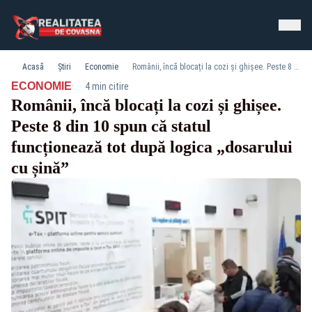
Acasă
Știri
Economie
Românii, încă blocați la cozi și ghișee. Peste 8 din 10 spun că statul funcționează tot după logica „dosarului cu șină”
·
ECONOMIE
4 min citire
Românii, încă blocați la cozi și ghișee.
Peste 8 din 10 spun că statul
funcționează tot după logica „dosarului
cu șină”