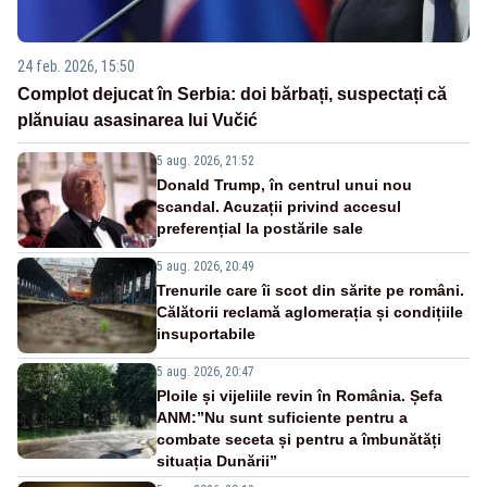
24 feb. 2026, 15:50
Complot dejucat în Serbia: doi bărbați, suspectați că
plănuiau asasinarea lui Vučić
5 aug. 2026, 21:52
Donald Trump, în centrul unui nou
scandal. Acuzații privind accesul
preferențial la postările sale
5 aug. 2026, 20:49
Trenurile care îi scot din sărite pe români.
Călătorii reclamă aglomerația și condițiile
insuportabile
5 aug. 2026, 20:47
Ploile și vijeliile revin în România. Șefa
ANM:”Nu sunt suficiente pentru a
combate seceta și pentru a îmbunătăți
situația Dunării”