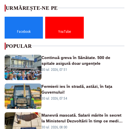
URMĂREȘTE-NE PE
Facebook
YouTube
POPULAR
Continuă greva în Sănătate. 500 de
spitale asigură doar urgențele
30 iul. 2026, 07:51
Fermierii ies în stradă, astăzi, în fața
Guvernului!
30 iul. 2026, 07:54
Manevră mascată. Salarii mărite în secret
la Ministerul Dezvoltării în timp ce medicii
ies în stradă
30 iul. 2026, 08:00