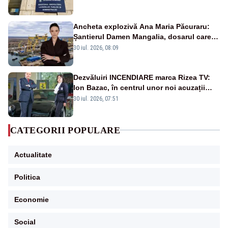
Ancheta explozivă Ana Maria Păcuraru:
Șantierul Damen Mangalia, dosarul care
scufundă apărarea României
30 iul. 2026, 08:09
Dezvăluiri INCENDIARE marca Rizea TV:
Ion Bazac, în centrul unor noi acuzații
publice
30 iul. 2026, 07:51
CATEGORII POPULARE
Actualitate
Politica
Economie
Social