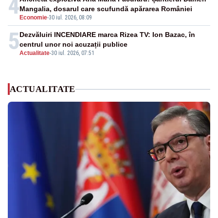
4
Mangalia, dosarul care scufundă apărarea României
Economie
-
30 iul. 2026, 08:09
5
Dezvăluiri INCENDIARE marca Rizea TV: Ion Bazac, în
centrul unor noi acuzații publice
Actualitate
-
30 iul. 2026, 07:51
ACTUALITATE