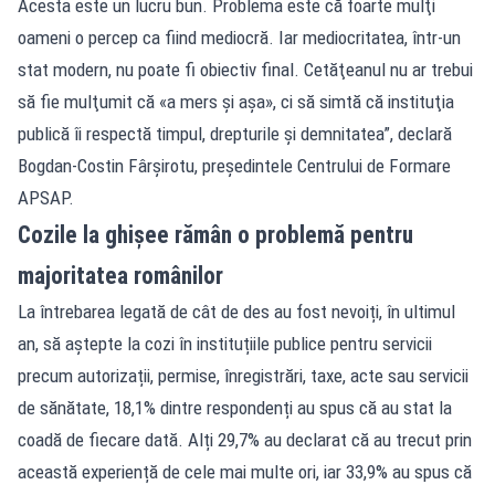
Acesta este un lucru bun. Problema este că foarte mulţi
oameni o percep ca fiind mediocră. Iar mediocritatea, într-un
stat modern, nu poate fi obiectiv final. Cetăţeanul nu ar trebui
să fie mulţumit că «a mers şi aşa», ci să simtă că instituţia
publică îi respectă timpul, drepturile şi demnitatea”, declară
Bogdan-Costin Fârşirotu, preşedintele Centrului de Formare
APSAP.
Cozile la ghișee rămân o problemă pentru
majoritatea românilor
La întrebarea legată de cât de des au fost nevoiți, în ultimul
an, să aștepte la cozi în instituțiile publice pentru servicii
precum autorizații, permise, înregistrări, taxe, acte sau servicii
de sănătate, 18,1% dintre respondenți au spus că au stat la
coadă de fiecare dată. Alți 29,7% au declarat că au trecut prin
această experiență de cele mai multe ori, iar 33,9% au spus că