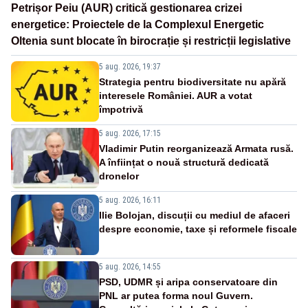
Petrișor Peiu (AUR) critică gestionarea crizei
energetice: Proiectele de la Complexul Energetic
Oltenia sunt blocate în birocrație și restricții legislative
5 aug. 2026, 19:37
Strategia pentru biodiversitate nu apără
interesele României. AUR a votat
împotrivă
5 aug. 2026, 17:15
Vladimir Putin reorganizează Armata rusă.
A înființat o nouă structură dedicată
dronelor
5 aug. 2026, 16:11
Ilie Bolojan, discuții cu mediul de afaceri
despre economie, taxe și reformele fiscale
5 aug. 2026, 14:55
PSD, UDMR și aripa conservatoare din
PNL ar putea forma noul Guvern.