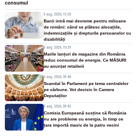
consumul
5 aug. 2026, 15:03
Banii intră mai devreme pentru milioane
de români: când se plătesc alocațiile,
indemnizațiile și drepturile persoanelor cu
dizabilități
5 aug. 2026, 10:29
Marile lanțuri de magazine din România
reduc consumul de energie. Ce MĂSURI
au anunțat retailerii
5 aug. 2026, 09:46
Scandal în Parlament pe tema centralelor
pe cărbune. Vot decisiv în Camera
Deputaților
5 aug. 2026, 09:42
Comisia Europeană susține că România
nu are probleme cu energia, în timp ce
țara importă masiv de la patru vecini