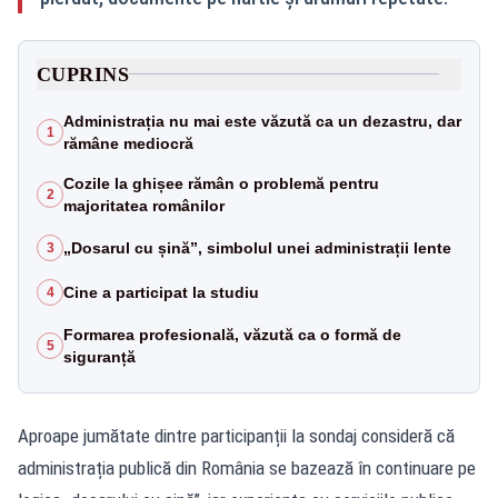
CUPRINS
Administrația nu mai este văzută ca un dezastru, dar
1
rămâne mediocră
Cozile la ghișee rămân o problemă pentru
2
majoritatea românilor
„Dosarul cu șină”, simbolul unei administrații lente
3
Cine a participat la studiu
4
Formarea profesională, văzută ca o formă de
5
siguranță
Aproape jumătate dintre participanții la sondaj consideră că
administrația publică din România se bazează în continuare pe