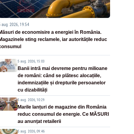
5 aug. 2026, 19:54
Măsuri de economisire a energiei în România.
Magazinele sting reclamele, iar autoritățile reduc
consumul
5 aug. 2026, 15:03
Banii intră mai devreme pentru milioane
de români: când se plătesc alocațiile,
indemnizațiile și drepturile persoanelor
cu dizabilități
5 aug. 2026, 10:29
Marile lanțuri de magazine din România
reduc consumul de energie. Ce MĂSURI
au anunțat retailerii
5 aug. 2026, 09:46