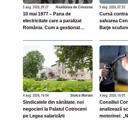
5 aug. 2026, 09:27
Realitatea de Covasna
5 aug. 2026, 07:33
10 mai 1977 – Pana de
Cursă contra
electricitate care a paralizat
salvarea Cen
România. Cum a gestionat
Barje scufun
Ceașescu unicul blackout
pentru crește
național
4 aug. 2026, 16:04
Stoica Marian
4 aug. 2026, 16:01
Sindicatele din sănătate, noi
Consiliul Co
negocieri la Palatul Cotroceni
analizează s
pe Legea salarizării
motorinei: „
operatori să f