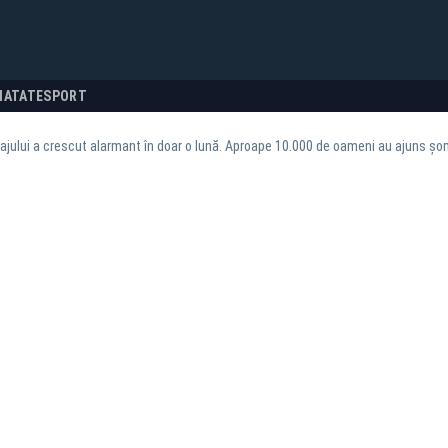
NATATE
SPORT
jului a crescut alarmant în doar o lună. Aproape 10.000 de oameni au ajuns șom