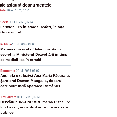
tale asigură doar urgențele
tate
·
30 iul. 2026, 07:51
2
Social
-
30 iul. 2026, 07:54
Fermierii ies în stradă, astăzi, în fața
Guvernului!
3
Politica
-
30 iul. 2026, 08:00
Manevră mascată. Salarii mărite în
secret la Ministerul Dezvoltării în timp
ce medicii ies în stradă
4
Economie
-
30 iul. 2026, 08:09
Ancheta explozivă Ana Maria Păcuraru:
Șantierul Damen Mangalia, dosarul
care scufundă apărarea României
5
Actualitate
-
30 iul. 2026, 07:51
Dezvăluiri INCENDIARE marca Rizea TV:
Ion Bazac, în centrul unor noi acuzații
publice