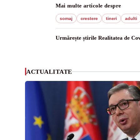
Mai multe articole despre
somaj
crestere
tineri
adulti
Urmărește știrile Realitatea de Co
ACTUALITATE