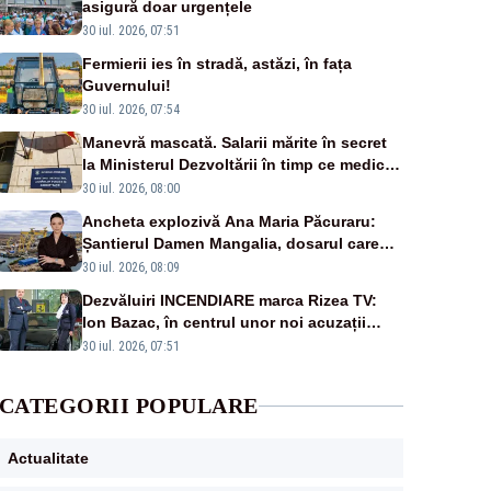
asigură doar urgențele
30 iul. 2026, 07:51
Fermierii ies în stradă, astăzi, în fața
Guvernului!
30 iul. 2026, 07:54
Manevră mascată. Salarii mărite în secret
la Ministerul Dezvoltării în timp ce medicii
ies în stradă
30 iul. 2026, 08:00
Ancheta explozivă Ana Maria Păcuraru:
Șantierul Damen Mangalia, dosarul care
scufundă apărarea României
30 iul. 2026, 08:09
Dezvăluiri INCENDIARE marca Rizea TV:
Ion Bazac, în centrul unor noi acuzații
publice
30 iul. 2026, 07:51
CATEGORII POPULARE
Actualitate