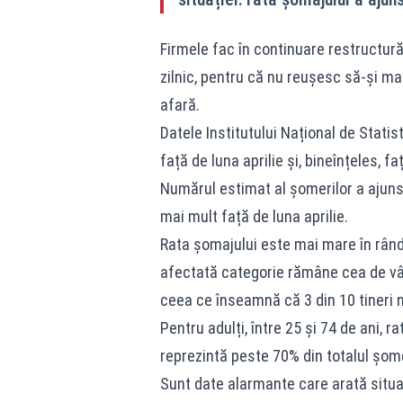
Firmele fac în continuare restructurăr
zilnic, pentru că nu reușesc să-și m
afară.
Datele Institutului Național de Statis
față de luna aprilie și, bineînțeles, 
Numărul estimat al șomerilor a ajun
mai mult față de luna aprilie.
Rata șomajului este mai mare în rându
afectată categorie rămâne cea de vâr
ceea ce înseamnă că 3 din 10 tineri 
Pentru adulți, între 25 și 74 de ani, 
reprezintă peste 70% din totalul șome
Sunt date alarmante care arată situa