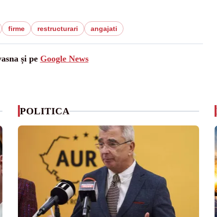
firme
restructurari
angajati
vasna și pe
Google News
POLITICA