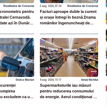
Realitatea de Covasna
5 aug. 2026, 07:26
Realitatea de Covasna
cronometru pentru
Facturi aproape duble la curent
tralei Cernavodă.
și orașe întregi în beznă.Drama
date azi în Dunăre
românilor îngenuncheați de
rea nivelului apei
scumpiri. Mărturii emoționante
Stoica Marian
4 aug. 2026, 15:17
Ionuț Nichita
ncurenței
Supermarketurile iau măsuri
cumpirea
pentru reducerea consumului
Nu excludem ca unii
de energie. Aerul condiționat și
i profitat”
iluminatul vor fi limitate