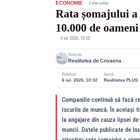
·
ECONOMIE
2 min citire
Rata șomajului a 
10.000 de oameni
6 iul. 2026, 10:32
Scris de
Realitatea de Covasna
Publicat
Sursă
6 iul. 2026, 10:32
Realitatea PLUS
Companiile continuă să facă res
locurile de muncă. În același ti
la angajare din cauza lipsei de
muncii. Datele publicate de Ins
situației: rata șomajului a ajun