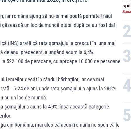
spi
Sana
i, iar românii ajung să nu-și mai poată permite traiul
ai găsească un loc de muncă stabil după ce au fost dați
tică (INS) arată că rata șomajului a crescut în luna mai
față de anul precedent, ajungând acum la 6,4%.
s la 522.100 de persoane, cu aproape 10.000 de persoane
l femeilor decât în rândul bărbaților, iar cea mai
stă 15-24 de ani, unde rata șomajului a ajuns la 28,8%,
nu au un loc de muncă.
rata șomajului a ajuns la 4,9%, însă această categorie
rilor.
ția din România, mai ales că acum românii ne spun că le