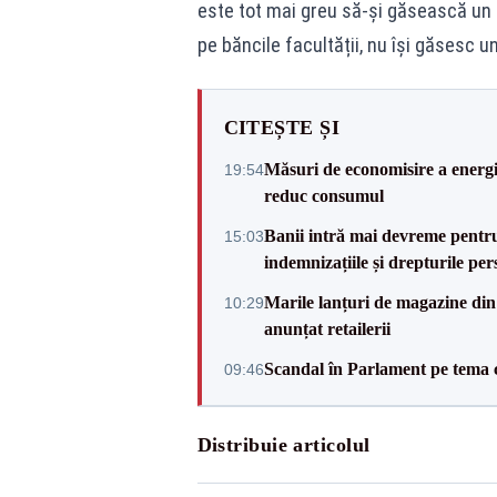
este tot mai greu să-și găsească un l
pe băncile facultății, nu își găsesc 
CITEȘTE ȘI
Măsuri de economisire a energie
19:54
reduc consumul
Banii intră mai devreme pentru 
15:03
indemnizațiile și drepturile per
Marile lanțuri de magazine d
10:29
anunțat retailerii
Scandal în Parlament pe tema c
09:46
Distribuie articolul