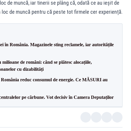
oc de muncă, iar tinerii se plâng că, odată ce au ieșit de
un loc de muncă pentru că peste tot firmele cer experiență.
i în România. Magazinele sting reclamele, iar autoritățile
milioane de români: când se plătesc alocațiile,
soanelor cu dizabilități
in România reduc consumul de energie. Ce MĂSURI au
entralelor pe cărbune. Vot decisiv în Camera Deputaților