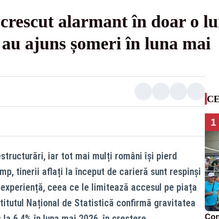
crescut alarmant în doar o l
 au ajuns șomeri în luna mai
CE
1
tructurări, iar tot mai mulți români își pierd
mp, tinerii aflați la început de carieră sunt respinși
 experiență, ceea ce le limitează accesul pe piața
titutul Național de Statistică confirmă gravitatea
s la 6,4% în luna mai 2026, în creștere.
Con