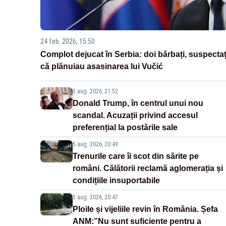
24 feb. 2026, 15:50
Complot dejucat în Serbia: doi bărbați, suspectaț
că plănuiau asasinarea lui Vučić
5 aug. 2026, 21:52
Donald Trump, în centrul unui nou
scandal. Acuzații privind accesul
preferențial la postările sale
5 aug. 2026, 20:49
Trenurile care îi scot din sărite pe
români. Călătorii reclamă aglomerația și
condițiile insuportabile
5 aug. 2026, 20:47
Ploile și vijeliile revin în România. Șefa
ANM:”Nu sunt suficiente pentru a