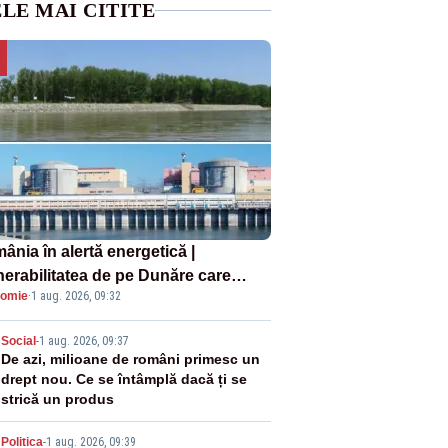
LE MAI CITITE
ânia în alertă energetică |
nerabilitatea de pe Dunăre care
omie
·
1 aug. 2026, 09:32
e în pericol Centrala Cernavodă era
oscută de pe vremea lui Ceaușescu
2
Social
-
1 aug. 2026, 09:37
De azi, milioane de români primesc un
drept nou. Ce se întâmplă dacă ți se
strică un produs
Politica
-
1 aug. 2026, 09:39