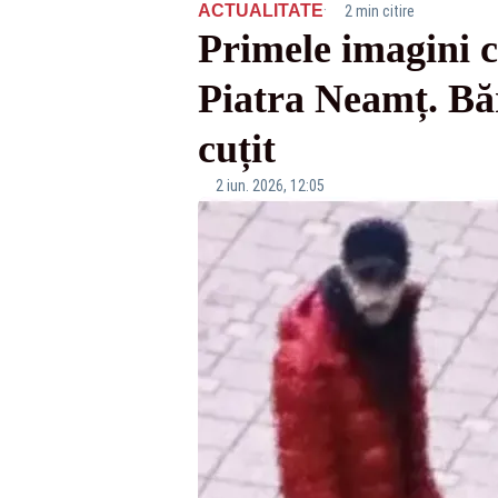
·
ACTUALITATE
2 min citire
Primele imagini cu
Piatra Neamț. Băr
cuțit
2 iun. 2026, 12:05