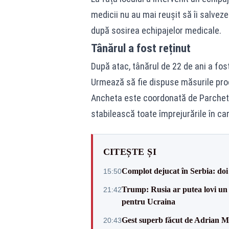
medicii nu au mai reușit să îi salveze
după sosirea echipajelor medicale.
Tânărul a fost reținut
După atac, tânărul de 22 de ani a fost
Urmează să fie dispuse măsurile pro
Ancheta este coordonată de Parchetu
stabilească toate împrejurările în ca
CITEȘTE ȘI
Complot dejucat în Serbia: doi 
15:50
Trump: Rusia ar putea lovi un
21:42
pentru Ucraina
Gest superb făcut de Adrian Mu
20:43