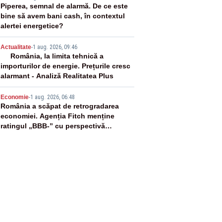
3
Piperea, semnal de alarmă. De ce este
bine să avem bani cash, în contextul
alertei energetice?
4
Actualitate
-
1 aug. 2026, 09:46
România, la limita tehnică a
importurilor de energie. Prețurile cresc
alarmant - Analiză Realitatea Plus
5
Economie
-
1 aug. 2026, 06:48
România a scăpat de retrogradarea
economiei. Agenția Fitch menține
ratingul „BBB-” cu perspectivă
negativă