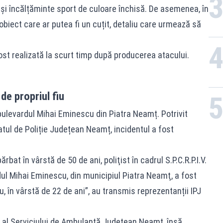
 și încălțăminte sport de culoare închisă. De asemenea, în
biect care ar putea fi un cuțit, detaliu care urmează să
ost realizată la scurt timp după producerea atacului.
 de propriul fiu
bulevardul Mihai Eminescu din Piatra Neamț. Potrivit
tul de Poliție Județean Neamț, incidentul a fost
rbat în vârstă de 50 de ani, poliţist în cadrul S.P.C.R.P.I.V.
ul Mihai Eminescu, din municipiul Piatra Neamţ, a fost
ău, în vârstă de 22 de ani”, au transmis reprezentanții IPJ
aj al Serviciului de Ambulanță Județean Neamț, însă