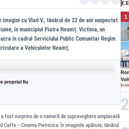
CE
1
 imagini cu Vlad V., tânărul de 22 de ani suspectat
 iunie, în municipiul Piatra Neamț. Victima, un
, lucra în cadrul Serviciului Public Comunitar Regim
riculare a Vehiculelor Neamț.
Rom
Vul
de propriul fiu
Econ
pun
cun
ul a fost surprins de o cameră de supraveghere amplasată
T0 Caffe – Cinema Pietricica. În imaginile apărute, tânărul