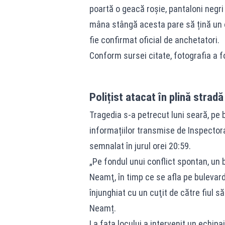
poartă o geacă roșie, pantaloni negri
mâna stângă acesta pare să țină un o
fie confirmat oficial de anchetatori.
Conform sursei citate, fotografia a f
Polițist atacat în plină stradă
Tragedia s-a petrecut luni seară, pe 
informațiilor transmise de Inspectora
semnalat în jurul orei 20:59.
„Pe fondul unui conflict spontan, un bă
Neamţ, în timp ce se afla pe bulevard
înjunghiat cu un cuţit de către fiul s
Neamț.
La fața locului a intervenit un echip