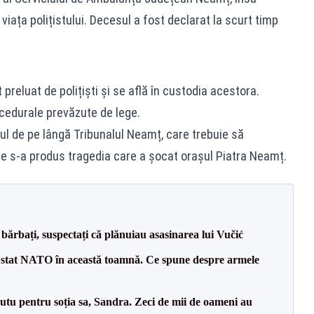
 viața polițistului. Decesul a fost declarat la scurt timp
 preluat de polițiști și se află în custodia acestora.
cedurale prevăzute de lege.
l de pe lângă Tribunalul Neamț, care trebuie să
re s-a produs tragedia care a șocat orașul Piatra Neamț.
bărbați, suspectați că plănuiau asasinarea lui Vučić
 stat NATO în această toamnă. Ce spune despre armele
tu pentru soția sa, Sandra. Zeci de mii de oameni au