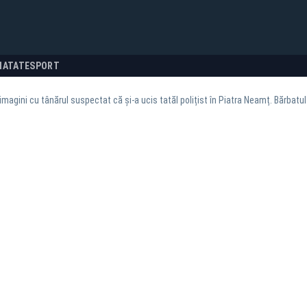
NATATE
SPORT
imagini cu tânărul suspectat că și-a ucis tatăl polițist în Piatra Neamț. Bărbatul