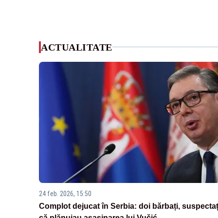
ACTUALITATE
24 feb. 2026, 15:50
Complot dejucat în Serbia: doi bărbați, suspectaț
că plănuiau asasinarea lui Vučić