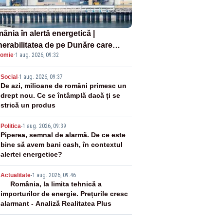
ânia în alertă energetică |
nerabilitatea de pe Dunăre care
omie
·
1 aug. 2026, 09:32
e în pericol Centrala Cernavodă era
oscută de pe vremea lui Ceaușescu
2
Social
-
1 aug. 2026, 09:37
De azi, milioane de români primesc un
drept nou. Ce se întâmplă dacă ți se
strică un produs
3
Politica
-
1 aug. 2026, 09:39
Piperea, semnal de alarmă. De ce este
bine să avem bani cash, în contextul
alertei energetice?
4
Actualitate
-
1 aug. 2026, 09:46
România, la limita tehnică a
importurilor de energie. Prețurile cresc
alarmant - Analiză Realitatea Plus