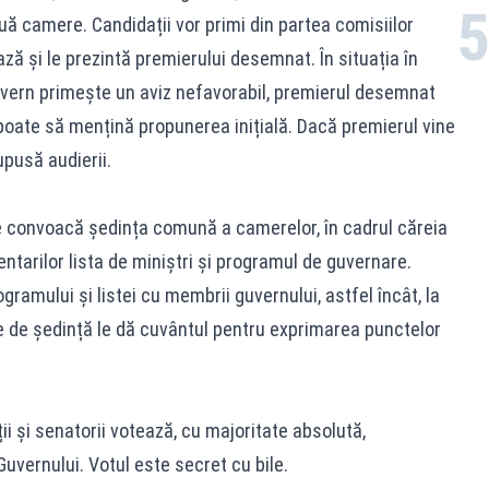
ouă camere. Candidații vor primi din partea comisiilor
ză și le prezintă premierului desemnat. În situația în
uvern primește un aviz nefavorabil, premierul desemnat
oate să mențină propunerea inițială. Dacă premierul vine
pusă audierii.
se convoacă ședința comună a camerelor, în cadrul căreia
tarilor lista de miniștri și programul de guvernare.
amului și listei cu membrii guvernului, astfel încât, la
le de ședință le dă cuvântul pentru exprimarea punctelor
i și senatorii votează, cu majoritate absolută,
uvernului. Votul este secret cu bile.