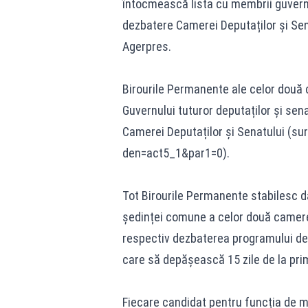
întocmească lista cu membrii guvernu
dezbatere Camerei Deputaților și Senat
Agerpres.
Birourile Permanente ale celor două 
Guvernului tuturor deputaților și sena
Camerei Deputaților și Senatului (su
den=act5_1&par1=0
).
Tot Birourile Permanente stabilesc d
ședinței comune a celor două camere, 
respectiv dezbaterea programului de 
care să depășească 15 zile de la prim
Fiecare candidat pentru funcția de min