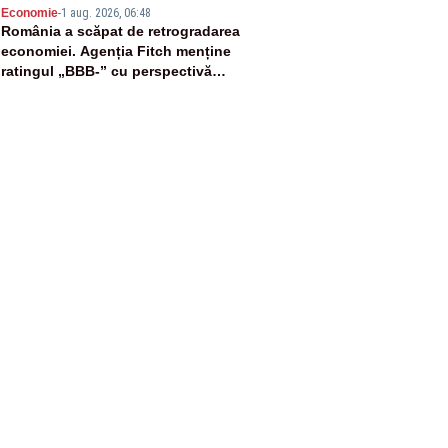
5
Economie
-
1 aug. 2026, 06:48
România a scăpat de retrogradarea
economiei. Agenția Fitch menține
ratingul „BBB-” cu perspectivă
negativă