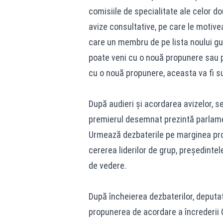
comisiile de specialitate ale celor d
avize consultative, pe care le motivea
care un membru de pe lista noului g
poate veni cu o nouă propunere sau p
cu o nouă propunere, aceasta va fi su
După audieri și acordarea avizelor, 
premierul desemnat prezintă parlamen
Urmează dezbaterile pe marginea progr
cererea liderilor de grup, președinte
de vedere.
După încheierea dezbaterilor, deputați
propunerea de acordare a încrederii G