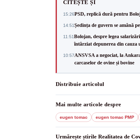
CITEȘTE ȘI
PSD, replică dură pentru Boloj
15:26
Ședința de guvern se amână pen
14:51
Bolojan, despre legea salarizăr
11:51
întârziat depunerea din cauza u
ANSVSA a negociat, la Ankara, 
10:57
carcaselor de ovine și bovine
Distribuie articolul
Mai multe articole despre
eugen tomac
eugen tomac PMP
Urmărește știrile Realitatea de Co