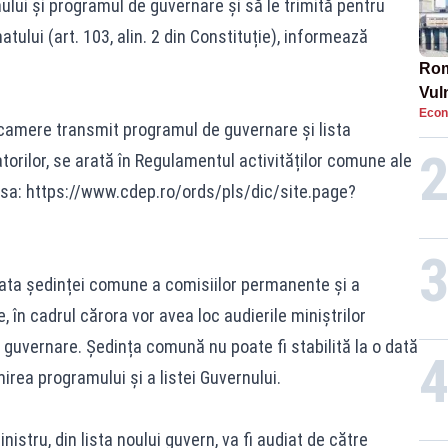
lui și programul de guvernare și să le trimită pentru
ului (art. 103, alin. 2 din Constituție), informează
Rom
Vul
Econ
pun
camere transmit programul de guvernare și lista
cun
torilor, se arată în Regulamentul activităților comune ale
rsa:
https://www.cdep.ro/ords/pls/dic/site.page?
ata ședinței comune a comisiilor permanente și a
în cadrul cărora vor avea loc audierile miniștrilor
guvernare. Ședința comună nu poate fi stabilită la o dată
irea programului și a listei Guvernului.
istru, din lista noului guvern, va fi audiat de către