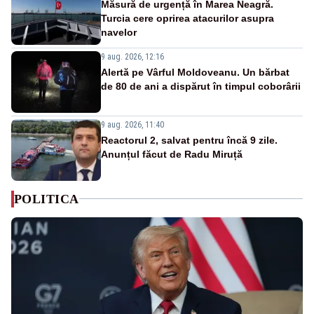
Măsură de urgență în Marea Neagră.
Turcia cere oprirea atacurilor asupra
navelor
9 aug. 2026, 12:16
Alertă pe Vârful Moldoveanu. Un bărbat
de 80 de ani a dispărut în timpul coborârii
9 aug. 2026, 11:40
Reactorul 2, salvat pentru încă 9 zile.
Anunțul făcut de Radu Miruță
POLITICA