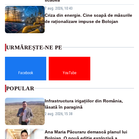
7 aug. 2026, 10:43
Criza din energie. Cine scapă de măsurile
de raționalizare impuse de Bolojan
URMĂREȘTE-NE PE
Facebook
YouTube
POPULAR
Infrastructura irigațiilor din România,
lăsată în paragină
2 aug. 2026, 15:38
Ana Maria Păcuraru demască planul lui
Bolojan. O nouă ediție explozivă a