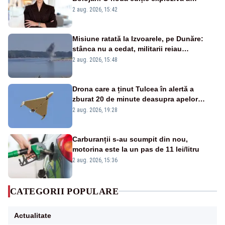
emisiunii „Miza Zilei” la Realitatea PLUS
2 aug. 2026, 15:42
Misiune ratată la Izvoarele, pe Dunăre:
stânca nu a cedat, militarii reiau
detonările luni – VIDEO
2 aug. 2026, 15:48
Drona care a ținut Tulcea în alertă a
zburat 20 de minute deasupra apelor
României. Au fost ridicate două F-16
2 aug. 2026, 19:28
Carburanții s-au scumpit din nou,
motorina este la un pas de 11 lei/litru
2 aug. 2026, 15:36
CATEGORII POPULARE
Actualitate