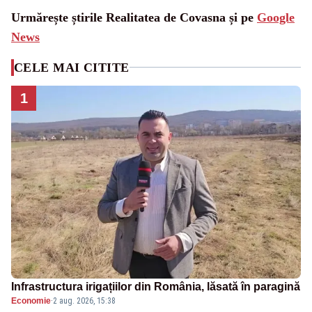
Urmărește știrile Realitatea de Covasna și pe
Google
News
CELE MAI CITITE
1
Infrastructura irigațiilor din România, lăsată în paragină
Economie
·
2 aug. 2026, 15:38