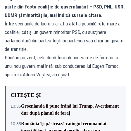
parte din fosta coaliție de guvernământ – PSD, PNL, USR,
UDMR și minoritățile, mai indică sursele citate.
Între scenariile de lucru s-ar afla atât o posibilă reformare a
coaliției, cât și un guvern minoritar PSD, cu susținere
parlamentară din partea foștilor parteneri sau chiar un guvern
de tranziție.
Până în prezent, cele două formule încercate de formare a
unui nou guvern, mai întâi sub conducerea lui Eugen Tomac,
apoi a lui Adrian Veștea, au eșuat.
CITEȘTE ȘI
Groenlanda îi pune frână lui Trump. Avertisment
13:35
dur după planul de foraj
România își păstrează ratingul recomandat
10:38
investițiilor. Un semnal pozitiv, dar și un