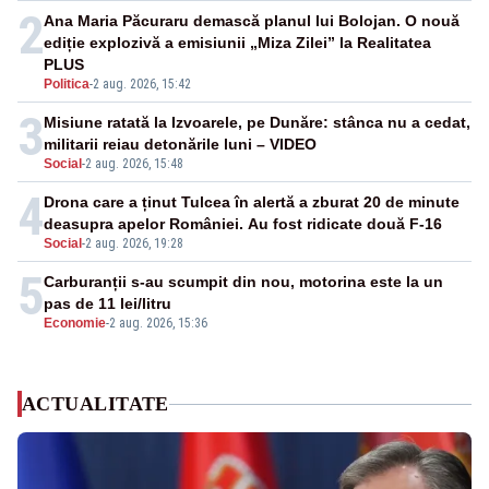
2
Ana Maria Păcuraru demască planul lui Bolojan. O nouă
ediție explozivă a emisiunii „Miza Zilei” la Realitatea
PLUS
Politica
-
2 aug. 2026, 15:42
3
Misiune ratată la Izvoarele, pe Dunăre: stânca nu a cedat,
militarii reiau detonările luni – VIDEO
Social
-
2 aug. 2026, 15:48
4
Drona care a ținut Tulcea în alertă a zburat 20 de minute
deasupra apelor României. Au fost ridicate două F-16
Social
-
2 aug. 2026, 19:28
5
Carburanții s-au scumpit din nou, motorina este la un
pas de 11 lei/litru
Economie
-
2 aug. 2026, 15:36
ACTUALITATE