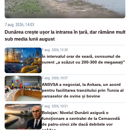
7 aug. 2026, 14:03
Dunărea crește ușor la intrarea în țară, dar rămâne mult
sub media lunii august
7 aug. 2026, 13:02
În intervalul orar de seară, consumul de
curent „a scăzut cu 200-300 de megawați”
7 aug. 2026, 10:57
ANSVSA a negociat, la Ankara, un acord
pentru facilitarea tranzitului prin Turcia al
carcaselor de ovine și bovine
7 aug. 2026, 10:51
Bolojan: Nivelul Dunării asigură o
funcționare a centralei de la Cernavodă
de patru-cinci zile dacă debitele vor
scădea