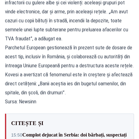
infractorii cu gulere albe și cei violenți: aceleași grupuri pot
vinde electronice, dar și arme, prin aceleași rețele. „Am avut
cazuri cu copii bătuți în stradă, incendii la depozite, toate
semnele unei lupte subterane pentru preluarea afacerilor cu
TVA fraudat”, a adăugat ea.
Parchetul European gestionează în prezent sute de dosare de
acest tip, inclusiv în România, și colaborează cu autorități din
întreaga Uniune Europeană pentru a destructura aceste rețele.
Kovesi a avertizat că fenomenul este în creștere și afectează
direct cetățenii: „Banii aceștia ies din bugetul oamenilor, din
spitale, din școli, din drumuri”.
Sursa: Newsinn
CITEȘTE ȘI
Complot dejucat în Serbia: doi bărbați, suspectați
15:50