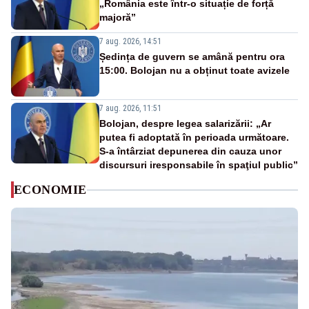
„România este într-o situație de forță
majoră”
7 aug. 2026, 14:51
Ședința de guvern se amână pentru ora
15:00. Bolojan nu a obținut toate avizele
7 aug. 2026, 11:51
Bolojan, despre legea salarizării: „Ar
putea fi adoptată în perioada următoare.
S-a întârziat depunerea din cauza unor
discursuri iresponsabile în spaţiul public”
ECONOMIE