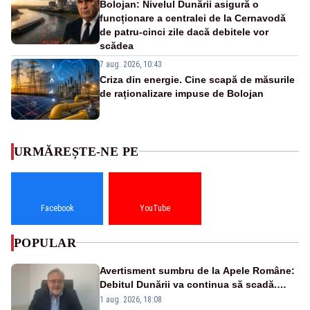
Bolojan: Nivelul Dunării asigură o
funcționare a centralei de la Cernavodă
de patru-cinci zile dacă debitele vor
scădea
7 aug. 2026, 10:43
Criza din energie. Cine scapă de măsurile
de raționalizare impuse de Bolojan
URMĂREȘTE-NE PE
Facebook
YouTube
POPULAR
Avertisment sumbru de la Apele Române:
Debitul Dunării va continua să scadă.
Cernavodă s-ar putea închide în 4 zile
1 aug. 2026, 18:08