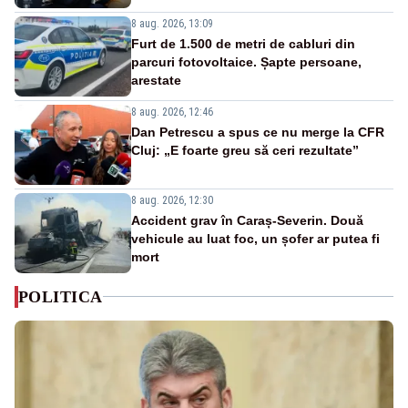
8 aug. 2026, 13:09
Furt de 1.500 de metri de cabluri din
parcuri fotovoltaice. Șapte persoane,
arestate
8 aug. 2026, 12:46
Dan Petrescu a spus ce nu merge la CFR
Cluj: „E foarte greu să ceri rezultate”
8 aug. 2026, 12:30
Accident grav în Caraș-Severin. Două
vehicule au luat foc, un șofer ar putea fi
mort
POLITICA