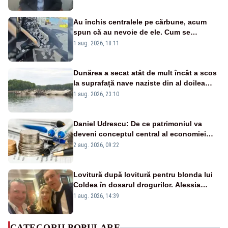
Au închis centralele pe cărbune, acum
spun că au nevoie de ele. Cum se
pasează vina în plină criză energetică
1 aug. 2026, 18:11
Dunărea a secat atât de mult încât a scos
la suprafață nave naziste din al doilea
război mondial
1 aug. 2026, 23:10
Daniel Udrescu: De ce patrimoniul va
deveni conceptul central al economiei
viitoare?
2 aug. 2026, 09:22
Lovitură după lovitură pentru blonda lui
Coldea în dosarul drogurilor. Alessia
Păcuraru explică decizia magistraților
1 aug. 2026, 14:39
CATEGORII POPULARE