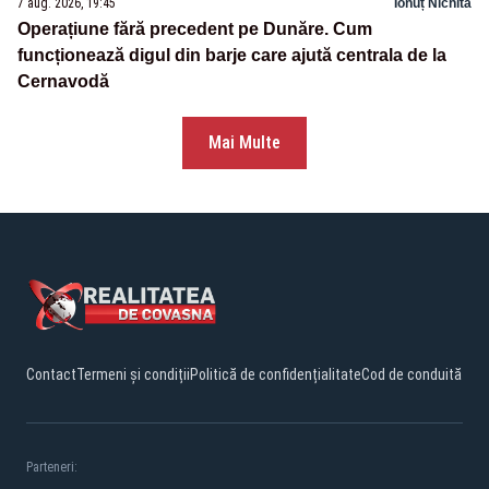
7 aug. 2026, 19:45
Ionuț Nichita
Operațiune fără precedent pe Dunăre. Cum
funcționează digul din barje care ajută centrala de la
Cernavodă
Mai Multe
Contact
Termeni și condiții
Politică de confidențialitate
Cod de conduită
Parteneri: