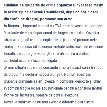
subliniat că grupările de crimă organizată investesc masiv
în acest tip de schemă frauduloasă, după ce obțin bani
din trafic de droguri, persoane sau arme.
În România, impactul fraudei cu TVA este devastator: aproape
9 miliarde de euro dispar anual din bugetul statului. Kovesi a
atras atenția că rețelele implicate acționează precum cele
mafiote – nu doar că folosesc metode sofisticate de evaziune
fiscală, dar recurg la violență extremă pentru a prelua
controlul asupra afacerilor ilegale.
„Avem situații în care se comandă omoruri, exact ca în traficul
de droguri”, a declarat procurorul-șef. Potrivit acesteia,
grupările criminale se infiltrează în companii, depozite și chiar
în administrațiile locale sau naționale pentru a controla lanțuri
fictive de facturare, spălare de bani și evaziune.
Kovesi a subliniat că nu mai există o diferență clară între