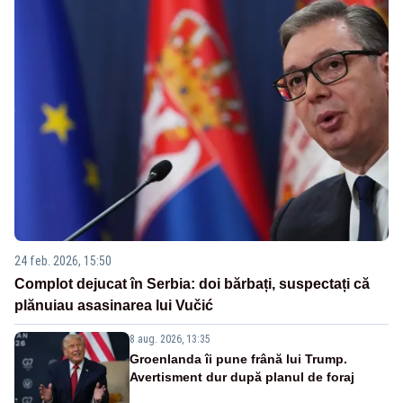
24 feb. 2026, 15:50
Complot dejucat în Serbia: doi bărbați, suspectați că
plănuiau asasinarea lui Vučić
8 aug. 2026, 13:35
Groenlanda îi pune frână lui Trump.
Avertisment dur după planul de foraj