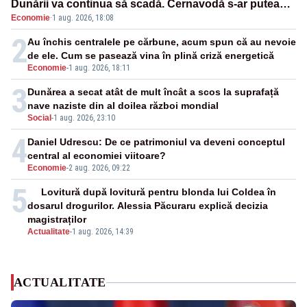
Dunării va continua să scadă. Cernavodă s-ar putea
Economie
·
1 aug. 2026, 18:08
închide în 4 zile
2
Au închis centralele pe cărbune, acum spun că au nevoie
de ele. Cum se pasează vina în plină criză energetică
Economie
-
1 aug. 2026, 18:11
3
Dunărea a secat atât de mult încât a scos la suprafață
nave naziste din al doilea război mondial
Social
-
1 aug. 2026, 23:10
4
Daniel Udrescu: De ce patrimoniul va deveni conceptul
central al economiei viitoare?
Economie
-
2 aug. 2026, 09:22
5
Lovitură după lovitură pentru blonda lui Coldea în
dosarul drogurilor. Alessia Păcuraru explică decizia
magistraților
Actualitate
-
1 aug. 2026, 14:39
ACTUALITATE