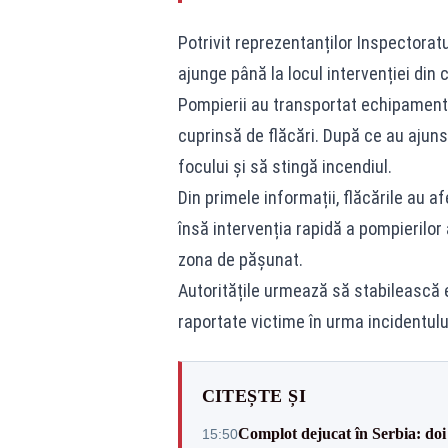
Potrivit reprezentanților Inspectorat
ajunge până la locul intervenției din 
Pompierii au transportat echipamente
cuprinsă de flăcări. După ce au ajuns 
focului și să stingă incendiul.
Din primele informații, flăcările au af
însă intervenția rapidă a pompierilor
zona de pășunat.
Autoritățile urmează să stabilească ex
raportate victime în urma incidentulu
CITEȘTE ȘI
Complot dejucat în Serbia: doi 
15:50