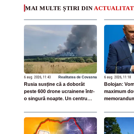
MAI MULTE ȘTIRI DIN
ACTUALITAT
6 aug. 2026, 11:43
Realitatea de Covasna
6 aug. 2026, 11:18
Rusia susține că a doborât
Bolojan: Vom
peste 600 drone ucrainene într-
maximum dou
o singură noapte. Un centru
memorandum 
logistic Wildberries, avariat
personalului 
VIDEO
inaugurate