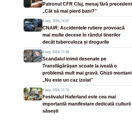
Patronul CFR Cluj, mesaj fără precedent
„Cât să mai pierd bani?”
6 aug. 2026, 14:07
CNAIR: Accidentele rutiere provoacă
mai multe decese în rândul tinerilor
decât tuberculoza și drogurile
6 aug. 2026, 13:48
Scandalul inimii desenate pe
Transfăgărășan scoate la iveală o
problemă mult mai gravă. Ghizii montani
„Nu este un caz izolat”
6 aug. 2026, 13:16
Festivalul Haferland este cea mai
importantă manifestare dedicată culturii
săsești