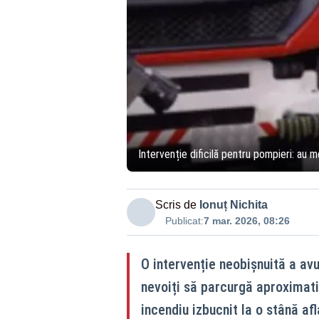
Intervenție dificilă pentru pompieri: au m
Scris de
Ionuț Nichita
Publicat:
7 mar. 2026, 08:26
O intervenție neobișnuită a avu
nevoiți să parcurgă aproximativ
incendiu izbucnit la o stână afl