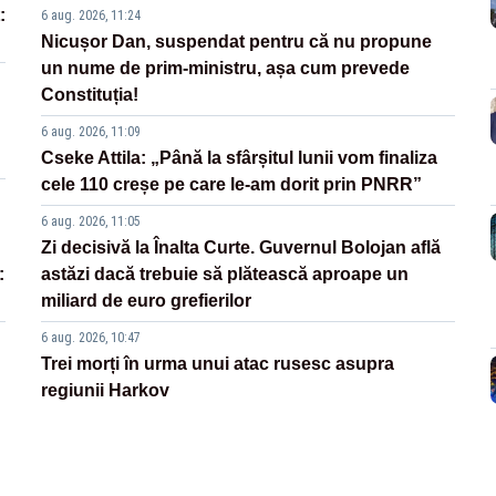
:
6 aug. 2026, 11:24
Nicușor Dan, suspendat pentru că nu propune
un nume de prim-ministru, așa cum prevede
Constituția!
6 aug. 2026, 11:09
Cseke Attila: „Până la sfârșitul lunii vom finaliza
cele 110 creșe pe care le-am dorit prin PNRR”
6 aug. 2026, 11:05
Zi decisivă la Înalta Curte. Guvernul Bolojan află
:
astăzi dacă trebuie să plătească aproape un
miliard de euro grefierilor
6 aug. 2026, 10:47
Trei morți în urma unui atac rusesc asupra
regiunii Harkov