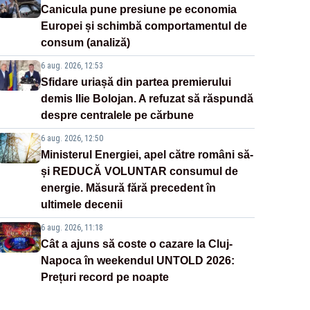
Canicula pune presiune pe economia
Europei și schimbă comportamentul de
consum (analiză)
6 aug. 2026, 12:53
Sfidare uriașă din partea premierului
demis Ilie Bolojan. A refuzat să răspundă
despre centralele pe cărbune
6 aug. 2026, 12:50
Ministerul Energiei, apel către români să-
și REDUCĂ VOLUNTAR consumul de
energie. Măsură fără precedent în
ultimele decenii
6 aug. 2026, 11:18
Cât a ajuns să coste o cazare la Cluj-
Napoca în weekendul UNTOLD 2026:
Prețuri record pe noapte