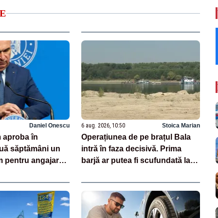
E
Daniel Onescu
6 aug. 2026, 10:50
Stoica Marian
 aproba în
Operațiunea de pe brațul Bala
ă săptămâni un
intră în faza decisivă. Prima
pentru angajarea
barjă ar putea fi scufundată la
din creșele
ora 15:00