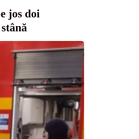
e jos doi
 stână