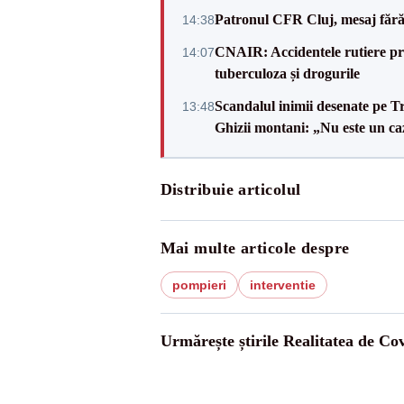
Patronul CFR Cluj, mesaj fără
14:38
CNAIR: Accidentele rutiere pro
14:07
tuberculoza și drogurile
Scandalul inimii desenate pe T
13:48
Ghizii montani: „Nu este un caz
Distribuie articolul
Mai multe articole despre
pompieri
interventie
Urmărește știrile Realitatea de Co