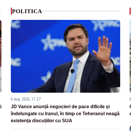
POLITICA
6 aug. 2026, 11:27
i
JD Vance anunță negocieri de pace dificile și
îndelungate cu Iranul, în timp ce Teheranul neagă
existența discuțiilor cu SUA