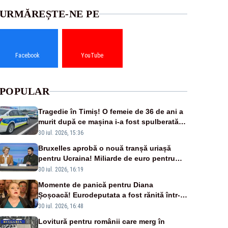
URMĂREȘTE-NE PE
Facebook
YouTube
POPULAR
Tragedie în Timiș! O femeie de 36 de ani a
murit după ce mașina i-a fost spulberată
de tren
30 iul. 2026, 15:36
Bruxelles aprobă o nouă tranșă uriașă
pentru Ucraina! Miliarde de euro pentru
armament și apărare
30 iul. 2026, 16:19
Momente de panică pentru Diana
Șoșoacă! Eurodeputata a fost rănită într-
un accident rutier
30 iul. 2026, 16:48
Lovitură pentru românii care merg în