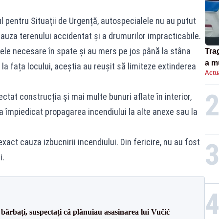
ul pentru Situații de Urgență, autospecialele nu au putut
cauza terenului accidentat și a drumurilor impracticabile.
le necesare în spate și au mers pe jos până la stâna
Tra
a m
la fața locului, aceștia au reușit să limiteze extinderea
Actua
spu
ectat construcția și mai multe bunuri aflate în interior,
 a împiedicat propagarea incendiului la alte anexe sau la
act cauza izbucnirii incendiului. Din fericire, nu au fost
i.
bărbați, suspectați că plănuiau asasinarea lui Vučić