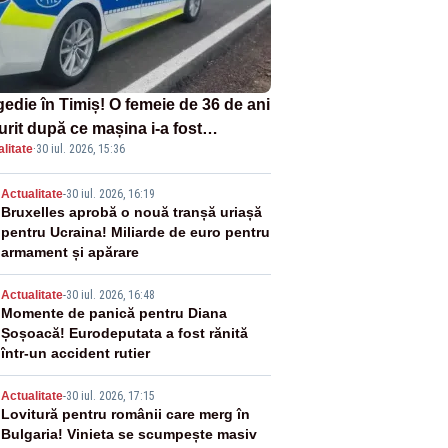
gedie în Timiș! O femeie de 36 de ani
urit după ce mașina i-a fost
litate
·
30 iul. 2026, 15:36
lberată de tren
2
Actualitate
-
30 iul. 2026, 16:19
Bruxelles aprobă o nouă tranșă uriașă
pentru Ucraina! Miliarde de euro pentru
armament și apărare
3
Actualitate
-
30 iul. 2026, 16:48
Momente de panică pentru Diana
Șoșoacă! Eurodeputata a fost rănită
într-un accident rutier
4
Actualitate
-
30 iul. 2026, 17:15
Lovitură pentru românii care merg în
Bulgaria! Vinieta se scumpește masiv