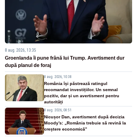
8 aug. 2026, 13:35
Groenlanda îi pune frână lui Trump. Avertisment dur
după planul de foraj
8 aug. 2026, 10:38
România își păstrează ratingul
recomandat investițiilor. Un semnal
pozitiv, dar și un avertisment pentru
autorități
8 aug. 2026, 08:51
Nicușor Dan, avertisment după decizia
Moody’s: „România trebuie să revină la
creștere economică”