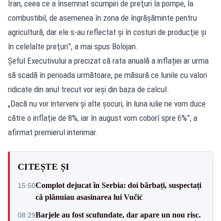
Iran, ceea ce a însemnat scumpiri de preţuri la pompe, la
combustibil, de asemenea în zona de îngrăşăminte pentru
agricultură, dar ele s-au reflectat şi în costuri de producţie şi
în celelalte preţuri”, a mai spus Bolojan.
Șeful Executivului a precizat că rata anuală a inflației ar urma
să scadă în perioada următoare, pe măsură ce lunile cu valori
ridicate din anul trecut vor ieși din baza de calcul.
„Dacă nu vor interveni şi alte şocuri, în luna iulie ne vom duce
către o inflaţie de 8%, iar în august vom coborî spre 6%”, a
afirmat premierul interimar.
CITEȘTE ȘI
Complot dejucat în Serbia: doi bărbați, suspectați
15:50
că plănuiau asasinarea lui Vučić
Barjele au fost scufundate, dar apare un nou risc.
08:29