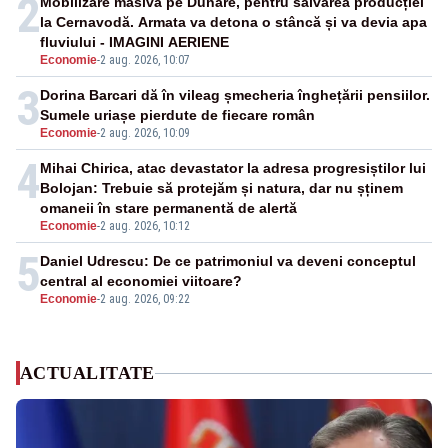
2
Mobilizare masivă pe Dunăre, pentru salvarea producției
la Cernavodă. Armata va detona o stâncă și va devia apa
fluviului - IMAGINI AERIENE
Economie
-
2 aug. 2026, 10:07
3
Dorina Barcari dă în vileag șmecheria înghețării pensiilor.
Sumele uriașe pierdute de fiecare român
Economie
-
2 aug. 2026, 10:09
4
Mihai Chirica, atac devastator la adresa progresiștilor lui
Bolojan: Trebuie să protejăm și natura, dar nu șținem
omaneii în stare permanentă de alertă
Economie
-
2 aug. 2026, 10:12
5
Daniel Udrescu: De ce patrimoniul va deveni conceptul
central al economiei viitoare?
Economie
-
2 aug. 2026, 09:22
ACTUALITATE