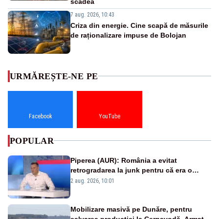
scădea
7 aug. 2026, 10:43
Criza din energie. Cine scapă de măsurile
de raționalizare impuse de Bolojan
URMĂREȘTE-NE PE
Facebook
YouTube
POPULAR
Piperea (AUR): România a evitat
retrogradarea la junk pentru că era o
catastrofă pentru bănci și fondurile de
2 aug. 2026, 10:01
pensii
Mobilizare masivă pe Dunăre, pentru
salvarea producției la Cernavodă. Armata