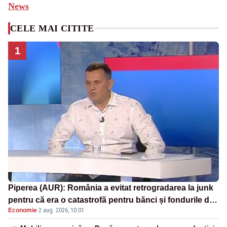
News
CELE MAI CITITE
1
Piperea (AUR): România a evitat retrogradarea la junk
pentru că era o catastrofă pentru bănci și fondurile de
Economie
·
2 aug. 2026, 10:01
pensii