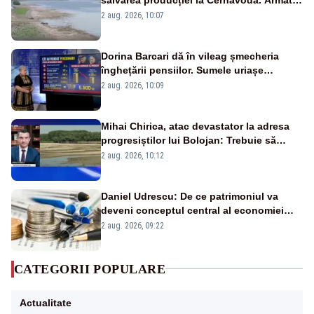
va detona o stâncă și va devia apa
2 aug. 2026, 10:07
fluviului - IMAGINI AERIENE
Dorina Barcari dă în vileag șmecheria
înghețării pensiilor. Sumele uriașe
pierdute de fiecare român
2 aug. 2026, 10:09
Mihai Chirica, atac devastator la adresa
progresiștilor lui Bolojan: Trebuie să
protejăm și natura, dar nu șținem omaneii
2 aug. 2026, 10:12
în stare permanentă de alertă
Daniel Udrescu: De ce patrimoniul va
deveni conceptul central al economiei
viitoare?
2 aug. 2026, 09:22
CATEGORII POPULARE
Actualitate