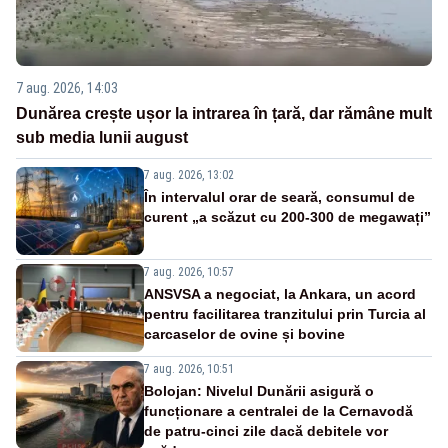
7 aug. 2026, 14:03
Dunărea crește ușor la intrarea în țară, dar rămâne mult
sub media lunii august
7 aug. 2026, 13:02
În intervalul orar de seară, consumul de
curent „a scăzut cu 200-300 de megawați”
7 aug. 2026, 10:57
ANSVSA a negociat, la Ankara, un acord
pentru facilitarea tranzitului prin Turcia al
carcaselor de ovine și bovine
7 aug. 2026, 10:51
Bolojan: Nivelul Dunării asigură o
funcționare a centralei de la Cernavodă
de patru-cinci zile dacă debitele vor