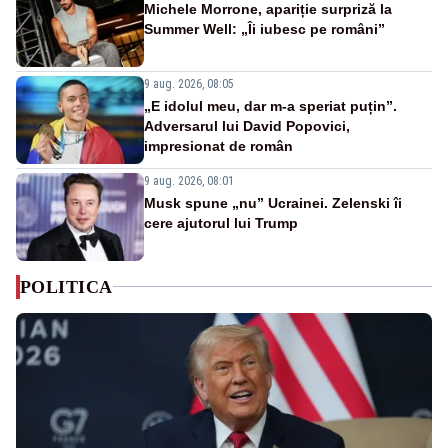
Michele Morrone, apariție surpriză la
Summer Well: „Îi iubesc pe români”
9 aug. 2026, 08:05
„E idolul meu, dar m-a speriat puțin”.
Adversarul lui David Popovici,
impresionat de român
9 aug. 2026, 08:01
Musk spune „nu” Ucrainei. Zelenski îi
cere ajutorul lui Trump
POLITICA