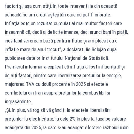
factori şi, aşa cum ştiţi, în toate intervenţiile din această
perioadă nu am creat aşteptări care nu pot fi onorate.
Inflaţia este un rezultat cumulat al mai multor factori care
înseamnă că, dacă ai deficite imense, deci arunci bani în piaţă,
inevitabil vei crea o bază pentru inflaţie şi am plecat cu o
inflaţie mare de anul trecut”, a declarat Ilie Bolojan după
publicarea datelor Institutului Naţional de Statistică.
Premierul interimar a explicat că inflația a fost influențată și
de alți factori, printre care liberalizarea prețurilor la energie,
majorarea TVA cu două procente în 2025 și efectele
conflictului din Iran asupra prețurilor la combustibil și
îngrășăminte.
„Şi, în plus, vă rog să vă gândiţi la efectele liberalizării
preţurilor la electricitate, la cele 2% în plus la taxa pe valoare
adăugată din 2025, la care s-au adăugat efectele războiului din