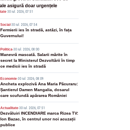
tale asigură doar urgențele
tate
·
30 iul. 2026, 07:51
2
Social
-
30 iul. 2026, 07:54
Fermierii ies în stradă, astăzi, în fața
Guvernului!
3
Politica
-
30 iul. 2026, 08:00
Manevră mascată. Salarii mărite în
secret la Ministerul Dezvoltării în timp
ce medicii ies în stradă
4
Economie
-
30 iul. 2026, 08:09
Ancheta explozivă Ana Maria Păcuraru:
Șantierul Damen Mangalia, dosarul
care scufundă apărarea României
5
Actualitate
-
30 iul. 2026, 07:51
Dezvăluiri INCENDIARE marca Rizea TV:
Ion Bazac, în centrul unor noi acuzații
publice