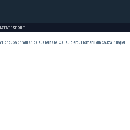
NATATE
SPORT
riilor după primul an de austeritate. Cât au pierdut românii din cauza inflației