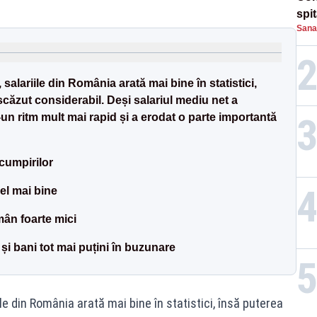
spi
Sana
salariile din România arată mai bine în statistici,
căzut considerabil. Deși salariul mediu net a
r-un ritm mult mai rapid și a erodat o parte importantă
scumpirilor
el mai bine
mân foarte mici
 și bani tot mai puțini în buzunare
le din România arată mai bine în statistici, însă puterea