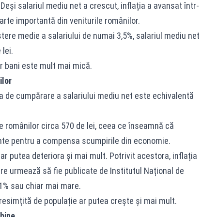
eși salariul mediu net a crescut, inflația a avansat într-
arte importantă din veniturile românilor.
eștere medie a salariului de numai 3,5%, salariul mediu net
lei.
or bani este mult mai mică.
ilor
rea de cumpărare a salariului mediu net este echivalentă
rile românilor circa 570 de lei, ceea ce înseamnă că
iente pentru a compensa scumpirile din economie.
ar putea deteriora și mai mult. Potrivit acestora, inflația
care urmează să fie publicate de Institutul Național de
11% sau chiar mai mare.
 resimțită de populație ar putea crește și mai mult.
 bine