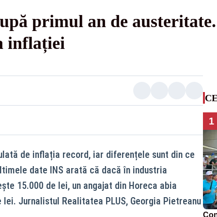
după primul an de austeritate
inflației
CE
1
lată de inflația record, iar diferențele sunt din ce
ltimele date INS arată că dacă în industria
ește 15.000 de lei, un angajat din Horeca abia
 lei. Jurnalistul Realitatea PLUS, Georgia Pietreanu
Con