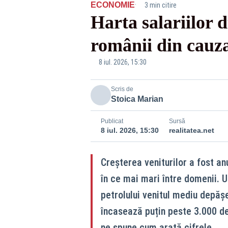
·
ECONOMIE
3 min citire
Harta salariilor 
românii din cauza 
8 iul. 2026, 15:30
Scris de
Stoica Marian
Publicat
Sursă
8 iul. 2026, 15:30
realitatea.net
Creșterea veniturilor a fost anu
în ce mai mari între domenii. U
petrolului venitul mediu depăș
încasează puțin peste 3.000 de
ne spune cum arată cifrele.