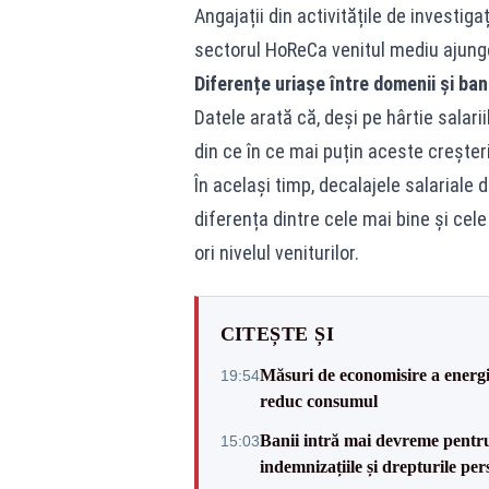
Angajații din activitățile de investigaț
sectorul HoReCa venitul mediu ajunge 
Diferențe uriașe între domenii și ban
Datele arată că, deși pe hârtie salar
din ce în ce mai puțin aceste creșteri 
În același timp, decalajele salariale 
diferența dintre cele mai bine și cel
ori nivelul veniturilor.
CITEȘTE ȘI
Măsuri de economisire a energie
19:54
reduc consumul
Banii intră mai devreme pentru 
15:03
indemnizațiile și drepturile per