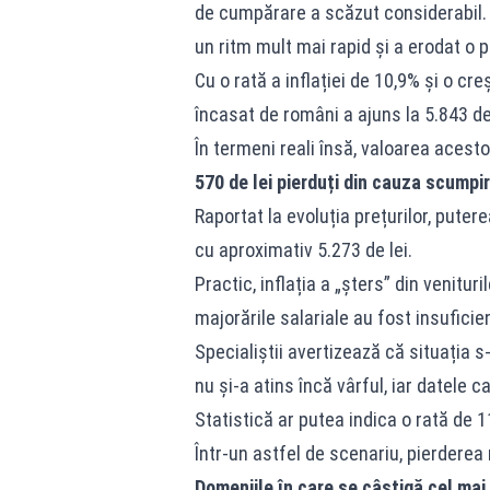
de cumpărare a scăzut considerabil. D
un ritm mult mai rapid și a erodat o p
Cu o rată a inflației de 10,9% și o cr
încasat de români a ajuns la 5.843 de 
În termeni reali însă, valoarea acest
570 de lei pierduți din cauza scumpir
Raportat la evoluția prețurilor, pute
cu aproximativ 5.273 de lei.
Practic, inflația a „șters” din venitu
majorările salariale au fost insufic
Specialiștii avertizează că situația s-
nu și-a atins încă vârful, iar datele 
Statistică ar putea indica o rată de 
Într-un astfel de scenariu, pierderea
Domeniile în care se câștigă cel mai