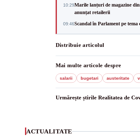
Marile lanțuri de magazine d
10:29
anunțat retailerii
Scandal în Parlament pe tema c
09:46
Distribuie articolul
Mai multe articole despre
salarii
bugetari
austeritate
v
Urmărește știrile Realitatea de Co
ACTUALITATE