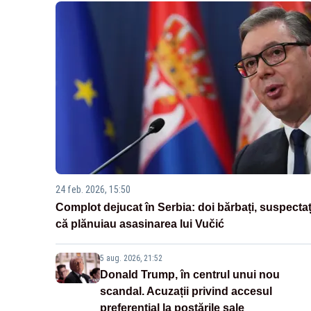
24 feb. 2026, 15:50
Complot dejucat în Serbia: doi bărbați, suspectaț
că plănuiau asasinarea lui Vučić
5 aug. 2026, 21:52
Donald Trump, în centrul unui nou
scandal. Acuzații privind accesul
preferențial la postările sale