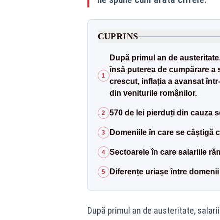
CUPRINS
După primul an de austeritate, 
însă puterea de cumpărare a s
1
crescut, inflația a avansat înt
din veniturile românilor.
570 de lei pierduți din cauza 
2
Domeniile în care se câștigă c
3
Sectoarele în care salariile ră
4
Diferențe uriașe între domenii
5
După primul an de austeritate, salarii