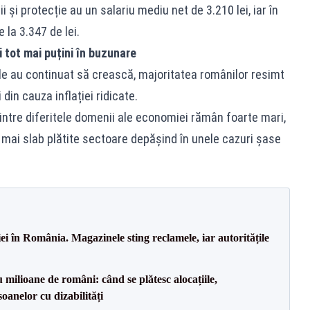
ii și protecție au un salariu mediu net de 3.210 lei, iar în
la 3.347 de lei.
i tot mai puțini în buzunare
iile au continuat să crească, majoritatea românilor resimt
din cauza inflației ridicate.
dintre diferitele domenii ale economiei rămân foarte mari,
e mai slab plătite sectoare depășind în unele cazuri șase
i în România. Magazinele sting reclamele, iar autoritățile
milioane de români: când se plătesc alocațiile,
soanelor cu dizabilități