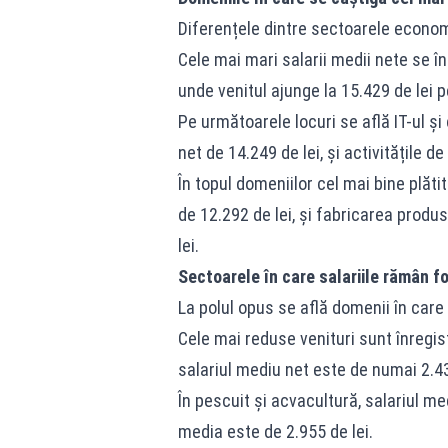
Diferențele dintre sectoarele econo
Cele mai mari salarii medii nete se în
unde venitul ajunge la 15.429 de lei p
Pe următoarele locuri se află IT-ul și
net de 14.249 de lei, și activitățile d
În topul domeniilor cel mai bine plăt
de 12.292 de lei, și fabricarea produ
lei.
Sectoarele în care salariile rămân fo
La polul opus se află domenii în care 
Cele mai reduse venituri sunt înregis
salariul mediu net este de numai 2.43
În pescuit și acvacultură, salariul med
media este de 2.955 de lei.