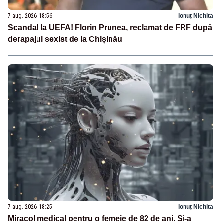
7 aug. 2026, 18:56
Ionuț Nichita
Scandal la UEFA! Florin Prunea, reclamat de FRF după
derapajul sexist de la Chișinău
7 aug. 2026, 18:25
Ionuț Nichita
Miracol medical pentru o femeie de 82 de ani. Și-a