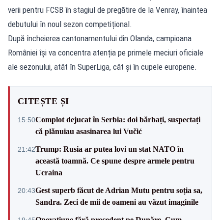
verii pentru FCSB în stagiul de pregătire de la Venray, înaintea
debutului în noul sezon competițional.
După încheierea cantonamentului din Olanda, campioana
României își va concentra atenția pe primele meciuri oficiale
ale sezonului, atât în SuperLiga, cât și în cupele europene.
CITEȘTE ȘI
Complot dejucat în Serbia: doi bărbați, suspectați
15:50
că plănuiau asasinarea lui Vučić
Trump: Rusia ar putea lovi un stat NATO în
21:42
această toamnă. Ce spune despre armele pentru
Ucraina
Gest superb făcut de Adrian Mutu pentru soția sa,
20:43
Sandra. Zeci de mii de oameni au văzut imaginile
Operațiune fără precedent pe Dunăre. Cum
19:45