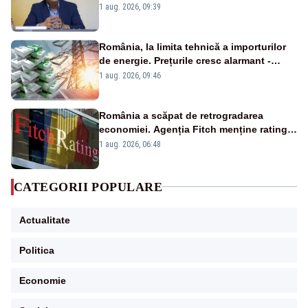
alertei energetice?
1 aug. 2026, 09:39
România, la limita tehnică a importurilor
de energie. Prețurile cresc alarmant -
Analiză Realitatea Plus
1 aug. 2026, 09:46
România a scăpat de retrogradarea
economiei. Agenția Fitch menține ratingul
„BBB-” cu perspectivă negativă
1 aug. 2026, 06:48
CATEGORII POPULARE
Actualitate
Politica
Economie