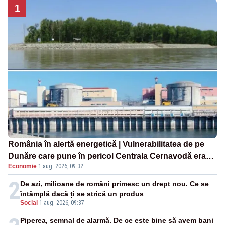
1
România în alertă energetică | Vulnerabilitatea de pe
Dunăre care pune în pericol Centrala Cernavodă era
Economie
·
1 aug. 2026, 09:32
cunoscută de pe vremea lui Ceaușescu
2
De azi, milioane de români primesc un drept nou. Ce se
întâmplă dacă ți se strică un produs
Social
-
1 aug. 2026, 09:37
Piperea, semnal de alarmă. De ce este bine să avem bani