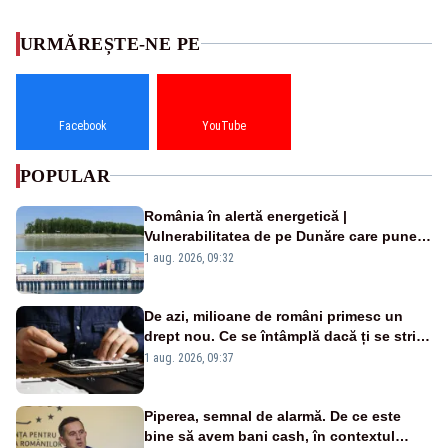
URMĂREȘTE-NE PE
Facebook
YouTube
POPULAR
România în alertă energetică |
Vulnerabilitatea de pe Dunăre care pune
în pericol Centrala Cernavodă era
1 aug. 2026, 09:32
cunoscută de pe vremea lui Ceaușescu
De azi, milioane de români primesc un
drept nou. Ce se întâmplă dacă ți se strică
un produs
1 aug. 2026, 09:37
Piperea, semnal de alarmă. De ce este
bine să avem bani cash, în contextul