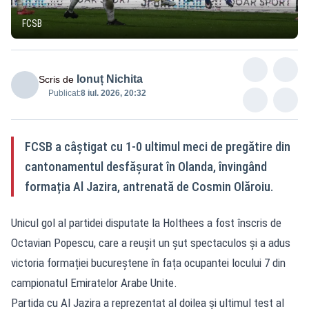
FCSB
Ionuț Nichita
Scris de
Publicat:
8 iul. 2026, 20:32
FCSB a câștigat cu 1-0 ultimul meci de pregătire din
cantonamentul desfășurat în Olanda, învingând
formația Al Jazira, antrenată de Cosmin Olăroiu.
Unicul gol al partidei disputate la Holthees a fost înscris de
Octavian Popescu, care a reușit un șut spectaculos și a adus
victoria formației bucureștene în fața ocupantei locului 7 din
campionatul Emiratelor Arabe Unite.
Partida cu Al Jazira a reprezentat al doilea și ultimul test al