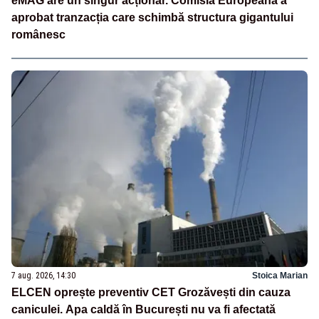
eMAG are un singur acționar. Comisia Europeană a
aprobat tranzacția care schimbă structura gigantului
românesc
7 aug. 2026, 14:30
Stoica Marian
ELCEN oprește preventiv CET Grozăvești din cauza
caniculei. Apa caldă în București nu va fi afectată