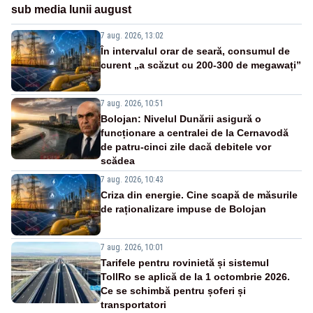
sub media lunii august
7 aug. 2026, 13:02
În intervalul orar de seară, consumul de
curent „a scăzut cu 200-300 de megawați”
7 aug. 2026, 10:51
Bolojan: Nivelul Dunării asigură o
funcționare a centralei de la Cernavodă
de patru-cinci zile dacă debitele vor
scădea
7 aug. 2026, 10:43
Criza din energie. Cine scapă de măsurile
de raționalizare impuse de Bolojan
7 aug. 2026, 10:01
Tarifele pentru rovinietă și sistemul
TollRo se aplică de la 1 octombrie 2026.
Ce se schimbă pentru șoferi și
transportatori