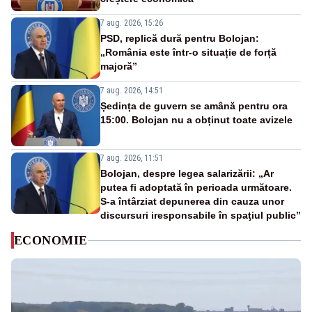
7 aug. 2026, 15:26
PSD, replică dură pentru Bolojan:
„România este într-o situație de forță
majoră”
7 aug. 2026, 14:51
Ședința de guvern se amână pentru ora
15:00. Bolojan nu a obținut toate avizele
7 aug. 2026, 11:51
Bolojan, despre legea salarizării: „Ar
putea fi adoptată în perioada următoare.
S-a întârziat depunerea din cauza unor
discursuri iresponsabile în spaţiul public”
ECONOMIE