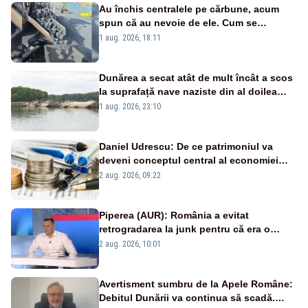
Au închis centralele pe cărbune, acum
spun că au nevoie de ele. Cum se
pasează vina în plină criză energetică
1 aug. 2026, 18:11
Dunărea a secat atât de mult încât a scos
la suprafață nave naziste din al doilea
război mondial
1 aug. 2026, 23:10
Daniel Udrescu: De ce patrimoniul va
deveni conceptul central al economiei
viitoare?
2 aug. 2026, 09:22
Piperea (AUR): România a evitat
retrogradarea la junk pentru că era o
catastrofă pentru bănci și fondurile de
2 aug. 2026, 10:01
pensii
Avertisment sumbru de la Apele Române:
Debitul Dunării va continua să scadă.