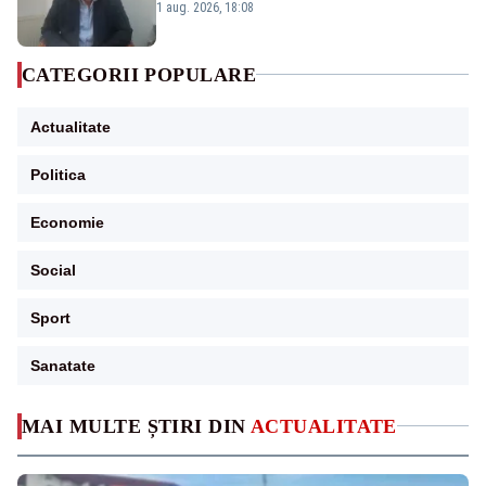
Cernavodă s-ar putea închide în 4 zile
1 aug. 2026, 18:08
CATEGORII POPULARE
Actualitate
Politica
Economie
Social
Sport
Sanatate
MAI MULTE ȘTIRI DIN
ACTUALITATE