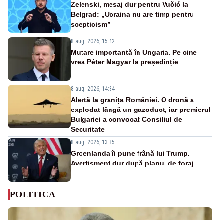
Zelenski, mesaj dur pentru Vučić la
Belgrad: „Ucraina nu are timp pentru
scepticism”
8 aug. 2026, 15:42
Mutare importantă în Ungaria. Pe cine
vrea Péter Magyar la președinție
8 aug. 2026, 14:34
Alertă la granița României. O dronă a
explodat lângă un gazoduct, iar premierul
Bulgariei a convocat Consiliul de
Securitate
8 aug. 2026, 13:35
Groenlanda îi pune frână lui Trump.
Avertisment dur după planul de foraj
POLITICA