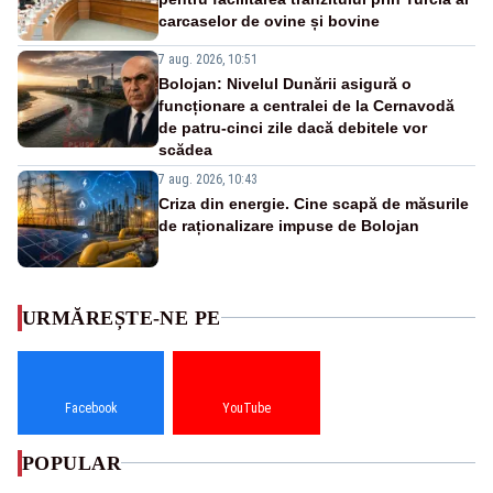
carcaselor de ovine și bovine
7 aug. 2026, 10:51
Bolojan: Nivelul Dunării asigură o
funcționare a centralei de la Cernavodă
de patru-cinci zile dacă debitele vor
scădea
7 aug. 2026, 10:43
Criza din energie. Cine scapă de măsurile
de raționalizare impuse de Bolojan
URMĂREȘTE-NE PE
Facebook
YouTube
POPULAR