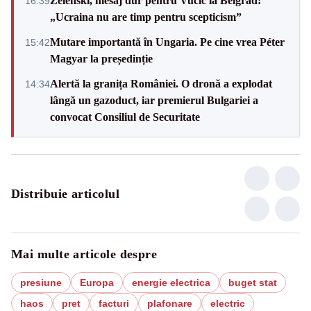
Zelenski, mesaj dur pentru Vučić la Belgrad:
16:39
„Ucraina nu are timp pentru scepticism”
Mutare importantă în Ungaria. Pe cine vrea Péter
15:42
Magyar la președinție
Alertă la granița României. O dronă a explodat
14:34
lângă un gazoduct, iar premierul Bulgariei a
convocat Consiliul de Securitate
Distribuie articolul
Mai multe articole despre
presiune
Europa
energie electrica
buget stat
haos
pret
facturi
plafonare
electric