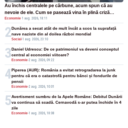
Au închis centralele pe cărbune, acum spun că au
nevoie de ele. Cum se pasează vina în plină criză
Economie
·
1 aug. 2026, 18:11
energetică
2
Dunărea a secat atât de mult încât a scos la suprafață
nave naziste din al doilea război mondial
Social
-
1 aug. 2026, 23:10
3
Daniel Udrescu: De ce patrimoniul va deveni conceptul
central al economiei viitoare?
Economie
-
2 aug. 2026, 09:22
4
Piperea (AUR): România a evitat retrogradarea la junk
pentru că era o catastrofă pentru bănci și fondurile de
pensii
Economie
-
2 aug. 2026, 10:01
5
Avertisment sumbru de la Apele Române: Debitul Dunării
va continua să scadă. Cernavodă s-ar putea închide în 4
zile
Economie
-
1 aug. 2026, 18:08