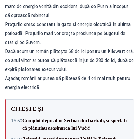
mare de energie venită din occident, după ce Putin a început
să oprească robinetul.
Prețurile cresc constant la gaze și energie electrică în ultima
perioadă. Prețurile mari vor crește presiunea pe bugetul de
stat și pe Guvern.
Dacă acum un român plătește 68 de lei pentru un Kilowatt oră,
de anul viitor ar putea să plătească în jur de 280 de lei, după ce
expiră plafonarea executivului.
Așadar, românii ar putea să plăteasă de 4 ori mai mult pentru
energia electrică.
CITEȘTE ȘI
Complot dejucat în Serbia: doi bărbați, suspectați
15:50
că plănuiau asasinarea lui Vučić