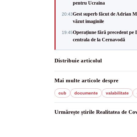
pentru Ucraina
Gest superb făcut de Adrian Mu
20:43
văzut imaginile
Operațiune fără precedent pe 
19:45
centrala de la Cernavodă
Distribuie articolul
Mai multe articole despre
cub
documente
valabilitate
Urmărește știrile Realitatea de Co