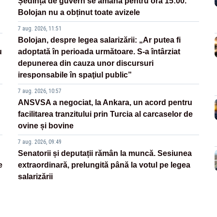
Ședința de guvern se amână pentru ora 15:00.
Bolojan nu a obținut toate avizele
7 aug. 2026, 11:51
Bolojan, despre legea salarizării: „Ar putea fi
u
adoptată în perioada următoare. S-a întârziat
depunerea din cauza unor discursuri
iresponsabile în spaţiul public”
7 aug. 2026, 10:57
ANSVSA a negociat, la Ankara, un acord pentru
facilitarea tranzitului prin Turcia al carcaselor de
ovine și bovine
7 aug. 2026, 09:49
Senatorii și deputații rămân la muncă. Sesiunea
e
extraordinară, prelungită până la votul pe legea
salarizării