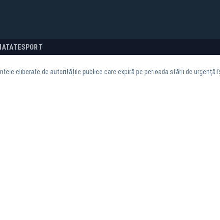
NATATE
SPORT
ele eliberate de autoritățile publice care expiră pe perioada stării de urgență î