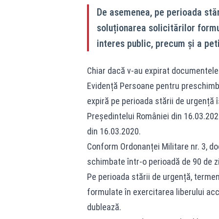
De asemenea, pe perioada stări
soluționarea solicitărilor form
interes public, precum și a peti
Chiar dacă v-au expirat documentele de
Evidență Persoane pentru preschimba
expiră pe perioada stării de urgență 
Președintelui României din 16.03.2020 
din 16.03.2020.
Conform Ordonanței Militare nr. 3, do
schimbate într-o perioadă de 90 de zi
Pe perioada stării de urgență, termene
formulate în exercitarea liberului acc
dublează.