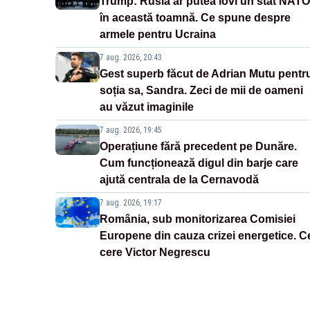
Trump: Rusia ar putea lovi un stat NATO
în această toamnă. Ce spune despre
armele pentru Ucraina
7 aug. 2026, 20:43
Gest superb făcut de Adrian Mutu pentr
soția sa, Sandra. Zeci de mii de oameni
au văzut imaginile
7 aug. 2026, 19:45
Operațiune fără precedent pe Dunăre.
Cum funcționează digul din barje care
ajută centrala de la Cernavodă
7 aug. 2026, 19:17
România, sub monitorizarea Comisiei
Europene din cauza crizei energetice. C
cere Victor Negrescu