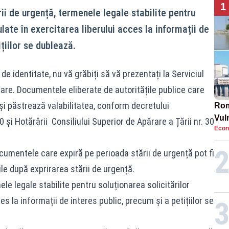
1
i de urgență, termenele legale stabilite pentru
ulate în exercitarea liberului acces la informații de
țiilor se dublează.
 identitate, nu vă grăbiți să vă prezentați la Serviciul
re. Documentele eliberate de autoritățile publice care
își păstrează valabilitatea, conform decretului
Rom
Vul
și Hotărârii Consiliului Superior de Apărare a Țării nr. 30
Econ
pun
cun
cumentele care expiră pe perioada stării de urgență pot fi
le după exprirarea stării de urgență.
le legale stabilite pentru soluționarea solicitărilor
es la informații de interes public, precum și a petițiilor se