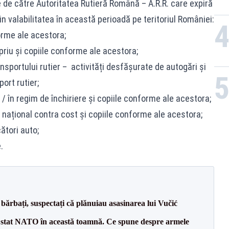
de către Autoritatea Rutieră Română – A.R.R. care expiră
in valabilitatea în această perioadă pe teritoriul României:
orme ale acestora;
priu și copiile conforme ale acestora;
nsportului rutier – activități desfășurate de autogări și
ort rutier;
v / în regim de închiriere și copiile conforme ale acestora;
r național contra cost și copiile conforme ale acestora;
ători auto;
.
bărbați, suspectați că plănuiau asasinarea lui Vučić
 stat NATO în această toamnă. Ce spune despre armele