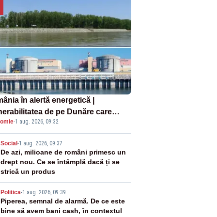
ânia în alertă energetică |
nerabilitatea de pe Dunăre care
omie
·
1 aug. 2026, 09:32
e în pericol Centrala Cernavodă era
oscută de pe vremea lui Ceaușescu
2
Social
-
1 aug. 2026, 09:37
De azi, milioane de români primesc un
drept nou. Ce se întâmplă dacă ți se
strică un produs
3
Politica
-
1 aug. 2026, 09:39
Piperea, semnal de alarmă. De ce este
bine să avem bani cash, în contextul