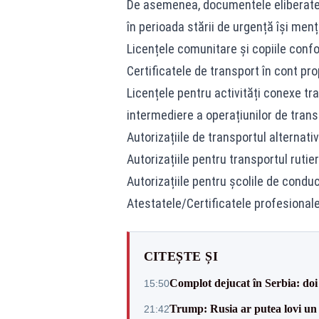
De asemenea, documentele eliberate 
în perioada stării de urgență își menț
Licențele comunitare și copiile conf
Certificatele de transport în cont pro
Licențele pentru activități conexe tra
intermediere a operațiunilor de transp
Autorizațiile de transportul alternati
Autorizațiile pentru transportul rutie
Autorizațiile pentru școlile de conduc
Atestatele/Certificatele profesionale
CITEȘTE ȘI
Complot dejucat în Serbia: doi 
15:50
Trump: Rusia ar putea lovi un
21:42