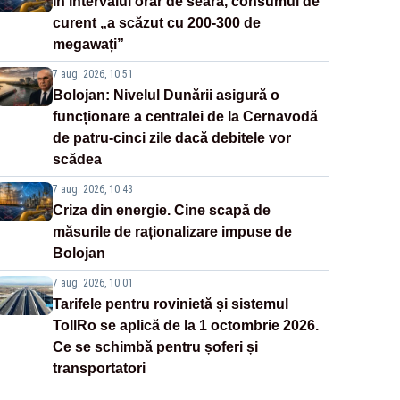
În intervalul orar de seară, consumul de
curent „a scăzut cu 200-300 de
megawați”
7 aug. 2026, 10:51
Bolojan: Nivelul Dunării asigură o
funcționare a centralei de la Cernavodă
de patru-cinci zile dacă debitele vor
scădea
7 aug. 2026, 10:43
Criza din energie. Cine scapă de
măsurile de raționalizare impuse de
Bolojan
7 aug. 2026, 10:01
Tarifele pentru rovinietă și sistemul
TollRo se aplică de la 1 octombrie 2026.
Ce se schimbă pentru șoferi și
transportatori