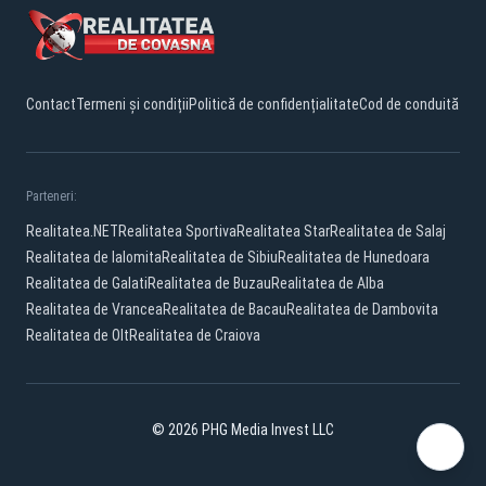
Contact
Termeni și condiții
Politică de confidențialitate
Cod de conduită
Parteneri:
Realitatea.NET
Realitatea Sportiva
Realitatea Star
Realitatea de Salaj
Realitatea de Ialomita
Realitatea de Sibiu
Realitatea de Hunedoara
Realitatea de Galati
Realitatea de Buzau
Realitatea de Alba
Realitatea de Vrancea
Realitatea de Bacau
Realitatea de Dambovita
Realitatea de Olt
Realitatea de Craiova
© 2026 PHG Media Invest LLC
Facebook
YouTube