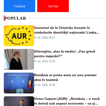
Facebook
YouTube
POPULAR
Guvernul de la Chișinău lovește în
simbolurile identității naționale! Limba
română nu se economisește! Limba
31 iul. 2026, 09:51
română se sărbătorește!
Gheorghiu, atac la medici: „Fac grevă
pentru majorări?”
31 iul. 2026, 10:35
România ar putea avea un nou premier
abia în toamnă
31 iul. 2026, 10:40
Victor Cațavei (AUR): „România – o navă
în derivă sub aspect economic – ca și