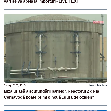
vârf se va apela la importuri - LIVE TEXT
6 aug. 2026, 15:24
Ionuț Nichita
Miza uriașă a scufundării barjelor. Reactorul 2 de la
Cernavodă poate primi o nouă „gură de oxigen”