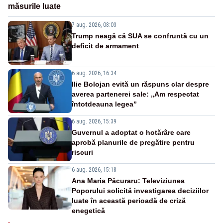
măsurile luate
7 aug. 2026, 08:03
Trump neagă că SUA se confruntă cu un
deficit de armament
6 aug. 2026, 16:34
Ilie Bolojan evită un răspuns clar despre
averea partenerei sale: „Am respectat
întotdeauna legea”
6 aug. 2026, 15:39
Guvernul a adoptat o hotărâre care
aprobă planurile de pregătire pentru
riscuri
6 aug. 2026, 15:18
Ana Maria Păcuraru: Televiziunea
Poporului solicită investigarea deciziilor
luate în această perioadă de criză
enegetică