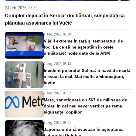
24 feb. 2026, 15:50
Complot dejucat în Serbia: doi bărbați, suspectați că
plănuiau asasinarea lui Vučić
7 aug. 2026, 08:38
Vijelii extreme în țară și temperaturi de
foc. La ce să ne așteptăm în orele
următoare: noile date de la ANM
7 aug. 2026, 08:13
Incident pe brațul Sulina: o navă de marfă
a eșuat la mal. Mai multe ambarcațiuni,
lovite
7 aug. 2026, 08:07
Meta, sancționată cu 567 de milioane de
dolari în cel mai sever verdict pe tema
siguranței copiilor
7 aug. 2026, 08:01
Japonia ordonă evacuări în așteptarea
taifunului Dolphin