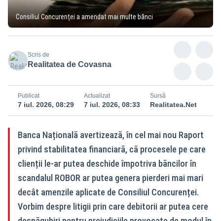
Consiliul Concurenței a amendat mai multe bănci
Scris de
Realitatea de Covasna
Publicat
Actualizat
Sursă
7 iul. 2026, 08:29
7 iul. 2026, 08:33
Realitatea.Net
Banca Națională avertizează, în cel mai nou Raport
privind stabilitatea financiară, că procesele pe care
clienții le-ar putea deschide împotriva băncilor în
scandalul ROBOR ar putea genera pierderi mai mari
decât amenzile aplicate de Consiliul Concurenței.
Vorbim despre litigii prin care debitorii ar putea cere
despăgubiri pentru prejudiciile provocate de modul în