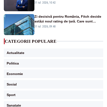
rezultat al guvernărilor din ultimii 36 de
31 iul. 2026, 10:42
ani”
Zi decisivă pentru România, Fitch decide
astăzi noul rating de țară. Care sunt
efectele retrogradării la categoria „junk”
31 iul. 2026, 09:48
CATEGORII POPULARE
Actualitate
Politica
Economie
Social
Sport
Sanatate