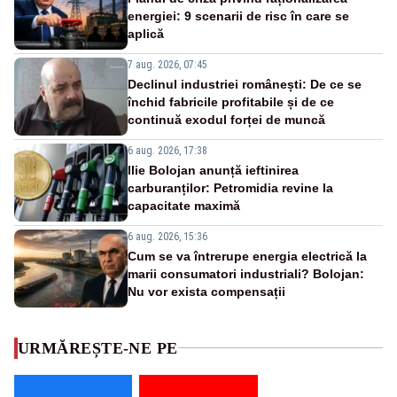
energiei: 9 scenarii de risc în care se
aplică
7 aug. 2026, 07:45
Declinul industriei românești: De ce se
închid fabricile profitabile și de ce
continuă exodul forței de muncă
6 aug. 2026, 17:38
Ilie Bolojan anunță ieftinirea
carburanților: Petromidia revine la
capacitate maximă
6 aug. 2026, 15:36
Cum se va întrerupe energia electrică la
marii consumatori industriali? Bolojan:
Nu vor exista compensații
URMĂREȘTE-NE PE