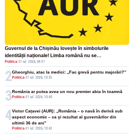
Guvernul de la Chișinău lovește în simbolurile
identității naționale! Limba română nu se
Politica
·
31 iul. 2026, 09:51
economisește! Limba română se sărbătorește!
2
Gheorghiu, atac la medici: „Fac grevă pentru majorări?”
Politica
-
31 iul. 2026, 10:35
3
România ar putea avea un nou premier abia în toamnă
Politica
-
31 iul. 2026, 10:40
4
Victor Cațavei (AUR): „România – o navă în derivă sub
aspect economic – ca și rezultat al guvernărilor din
ultimii 36 de ani”
Politica
-
31 iul. 2026, 10:42