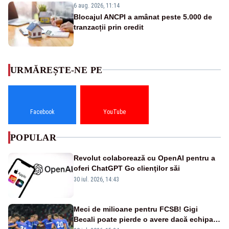
6 aug. 2026, 11:14
Blocajul ANCPI a amânat peste 5.000 de
tranzacții prin credit
URMĂREȘTE-NE PE
Facebook
YouTube
POPULAR
Revolut colaborează cu OpenAI pentru a
oferi ChatGPT Go clienţilor săi
30 iul. 2026, 14:43
Meci de milioane pentru FCSB! Gigi
Becali poate pierde o avere dacă echipa