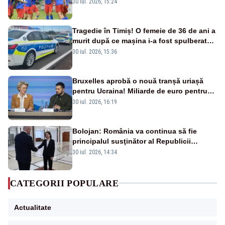
este eliminată de FK Auda
30 iul. 2026, 15:24
Tragedie în Timiș! O femeie de 36 de ani a
murit după ce mașina i-a fost spulberată
de tren
30 iul. 2026, 15:36
Bruxelles aprobă o nouă tranșă uriașă
pentru Ucraina! Miliarde de euro pentru
armament și apărare
30 iul. 2026, 16:19
Bolojan: România va continua să fie
principalul susţinător al Republicii
Moldova la nivelul Uniunii Europene
30 iul. 2026, 14:34
CATEGORII POPULARE
Actualitate