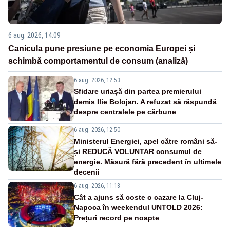
6 aug. 2026, 14:09
Canicula pune presiune pe economia Europei și
schimbă comportamentul de consum (analiză)
6 aug. 2026, 12:53
Sfidare uriașă din partea premierului
demis Ilie Bolojan. A refuzat să răspundă
despre centralele pe cărbune
6 aug. 2026, 12:50
Ministerul Energiei, apel către români să-
și REDUCĂ VOLUNTAR consumul de
energie. Măsură fără precedent în ultimele
decenii
6 aug. 2026, 11:18
Cât a ajuns să coste o cazare la Cluj-
Napoca în weekendul UNTOLD 2026:
Prețuri record pe noapte