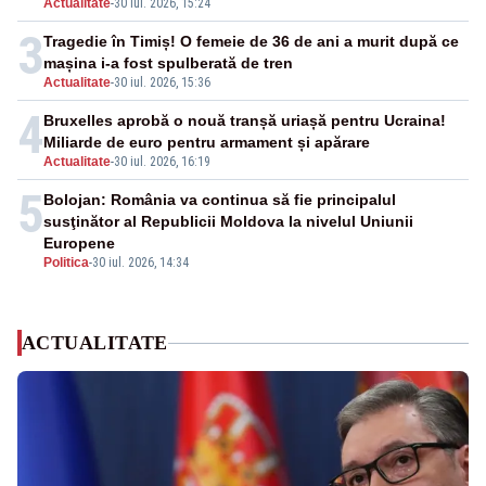
Actualitate
-
30 iul. 2026, 15:24
3
Tragedie în Timiș! O femeie de 36 de ani a murit după ce
mașina i-a fost spulberată de tren
Actualitate
-
30 iul. 2026, 15:36
4
Bruxelles aprobă o nouă tranșă uriașă pentru Ucraina!
Miliarde de euro pentru armament și apărare
Actualitate
-
30 iul. 2026, 16:19
5
Bolojan: România va continua să fie principalul
susţinător al Republicii Moldova la nivelul Uniunii
Europene
Politica
-
30 iul. 2026, 14:34
ACTUALITATE