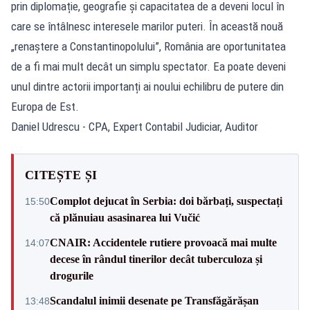
prin diplomație, geografie și capacitatea de a deveni locul în
care se întâlnesc interesele marilor puteri. În această nouă
„renaștere a Constantinopolului”, România are oportunitatea
de a fi mai mult decât un simplu spectator. Ea poate deveni
unul dintre actorii importanți ai noului echilibru de putere din
Europa de Est.
Daniel Udrescu - CPA, Expert Contabil Judiciar, Auditor
CITEȘTE ȘI
Complot dejucat în Serbia: doi bărbați, suspectați
15:50
că plănuiau asasinarea lui Vučić
CNAIR: Accidentele rutiere provoacă mai multe
14:07
decese în rândul tinerilor decât tuberculoza și
drogurile
Scandalul inimii desenate pe Transfăgărășan
13:48