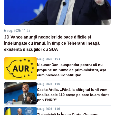
6 aug. 2026, 11:27
JD Vance anunță negocieri de pace dificile și
îndelungate cu Iranul, în timp ce Teheranul neagă
existența discuțiilor cu SUA
6 aug. 2026, 11:24
Nicușor Dan, suspendat pentru că nu
propune un nume de prim-ministru, așa
cum prevede Constituția!
6 aug. 2026, 11:09
Cseke Attila: „Până la sfârșitul lunii vom
finaliza cele 110 creșe pe care le-am dorit
prin PNRR”
6 aug. 2026, 11:05
Zi decisivă la Înalta Curte. Guvernul