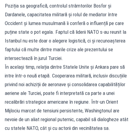
Poziția sa geografică, controlul strâmtorilor Bosfor și
Dardanele, capacitatea militară și rolul de mediator între
Occident și lumea musulmană îi conferă o influență pe care
puține state o pot egala. Faptul că liderii NATO s-au reunit la
Istanbul nu este doar o alegere logistică, ci și recunoașterea
faptului că multe dintre marile crize ale prezentului se
intersectează în jurul Turciei.
În același timp, relația dintre Statele Unite și Ankara pare să
intre într-o nouă etapă. Cooperarea militară, inclusiv discuțiile
privind noi achiziții de aeronave și consolidarea capabilităților
aeriene ale Turciei, poate fi interpretată ca parte a unei
recalibrări strategice americane în regiune. Într-un Orient
Mijlociu marcat de tensiuni persistente, Washingtonul are
nevoie de un aliat regional puternic, capabil să dialogheze atât
cu statele NATO, cât și cu actorii din vecinătatea sa.