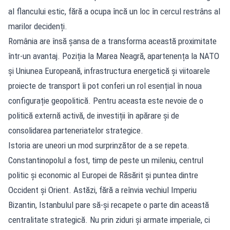
al flancului estic, fără a ocupa încă un loc în cercul restrâns al
marilor decidenți.
România are însă șansa de a transforma această proximitate
într-un avantaj. Poziția la Marea Neagră, apartenența la NATO
și Uniunea Europeană, infrastructura energetică și viitoarele
proiecte de transport îi pot conferi un rol esențial în noua
configurație geopolitică. Pentru aceasta este nevoie de o
politică externă activă, de investiții în apărare și de
consolidarea parteneriatelor strategice.
Istoria are uneori un mod surprinzător de a se repeta.
Constantinopolul a fost, timp de peste un mileniu, centrul
politic și economic al Europei de Răsărit și puntea dintre
Occident și Orient. Astăzi, fără a reînvia vechiul Imperiu
Bizantin, Istanbulul pare să-și recapete o parte din această
centralitate strategică. Nu prin ziduri și armate imperiale, ci