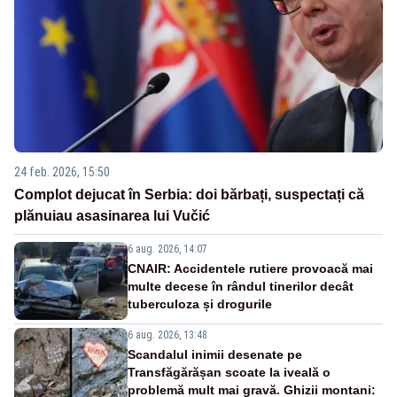
24 feb. 2026, 15:50
Complot dejucat în Serbia: doi bărbați, suspectați că
plănuiau asasinarea lui Vučić
6 aug. 2026, 14:07
CNAIR: Accidentele rutiere provoacă mai
multe decese în rândul tinerilor decât
tuberculoza și drogurile
6 aug. 2026, 13:48
Scandalul inimii desenate pe
Transfăgărășan scoate la iveală o
problemă mult mai gravă. Ghizii montani: