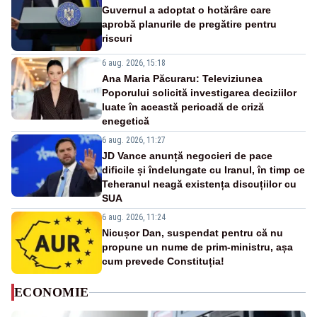
Guvernul a adoptat o hotărâre care
aprobă planurile de pregătire pentru
riscuri
6 aug. 2026, 15:18
Ana Maria Păcuraru: Televiziunea
Poporului solicită investigarea deciziilor
luate în această perioadă de criză
enegetică
6 aug. 2026, 11:27
JD Vance anunță negocieri de pace
dificile și îndelungate cu Iranul, în timp ce
Teheranul neagă existența discuțiilor cu
SUA
6 aug. 2026, 11:24
Nicușor Dan, suspendat pentru că nu
propune un nume de prim-ministru, așa
cum prevede Constituția!
ECONOMIE