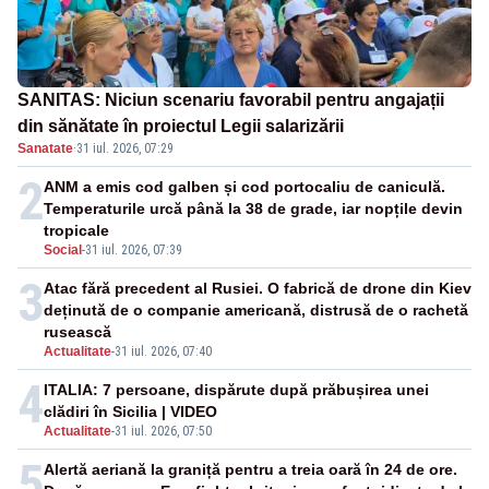
SANITAS: Niciun scenariu favorabil pentru angajații
din sănătate în proiectul Legii salarizării
Sanatate
·
31 iul. 2026, 07:29
2
ANM a emis cod galben și cod portocaliu de caniculă.
Temperaturile urcă până la 38 de grade, iar nopțile devin
tropicale
Social
-
31 iul. 2026, 07:39
3
Atac fără precedent al Rusiei. O fabrică de drone din Kiev
deținută de o companie americană, distrusă de o rachetă
rusească
Actualitate
-
31 iul. 2026, 07:40
4
ITALIA: 7 persoane, dispărute după prăbușirea unei
clădiri în Sicilia | VIDEO
Actualitate
-
31 iul. 2026, 07:50
5
Alertă aeriană la graniță pentru a treia oară în 24 de ore.