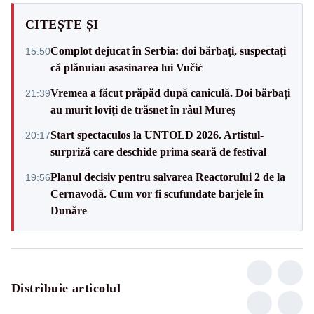
CITEȘTE ȘI
Complot dejucat în Serbia: doi bărbați, suspectați
15:50
că plănuiau asasinarea lui Vučić
Vremea a făcut prăpăd după caniculă. Doi bărbați
21:39
au murit loviți de trăsnet în râul Mureș
Start spectaculos la UNTOLD 2026. Artistul-
20:17
surpriză care deschide prima seară de festival
Planul decisiv pentru salvarea Reactorului 2 de la
19:56
Cernavodă. Cum vor fi scufundate barjele în
Dunăre
Distribuie articolul