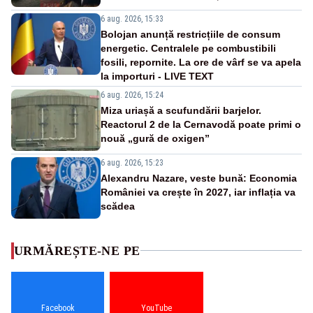
6 aug. 2026, 15:33
Bolojan anunță restricțiile de consum
energetic. Centralele pe combustibili
fosili, repornite. La ore de vârf se va apela
la importuri - LIVE TEXT
6 aug. 2026, 15:24
Miza uriașă a scufundării barjelor.
Reactorul 2 de la Cernavodă poate primi o
nouă „gură de oxigen”
6 aug. 2026, 15:23
Alexandru Nazare, veste bună: Economia
României va crește în 2027, iar inflația va
scădea
URMĂREȘTE-NE PE
Facebook
YouTube