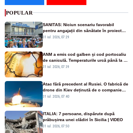
POPULAR
SANITAS: Niciun scenariu favorabil
pentru angajații din sănătate în proiectul
Legii salarizării
31 iul. 2026, 07:29
ANM a emis cod galben și cod portocaliu
de caniculă. Temperaturile urcă până la 38
de grade, iar nopțile devin tropicale
31 iul. 2026, 07:39
Atac fără precedent al Rusiei. O fabrică de
drone din Kiev deținută de o companie
americană, distrusă de o rachetă
31 iul. 2026, 07:40
rusească
ITALIA: 7 persoane, dispărute după
prăbușirea unei clădiri în Sicilia | VIDEO
31 iul. 2026, 07:50