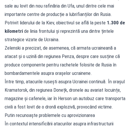
sale au lovit din nou rafinăria din Ufa, unul dintre cele mai
importante centre de producție a lubrifianților din Rusia.
Potrivit liderului de la Kiev, obiectivul se află la peste
1.300 de
kilometri
de linia frontului și reprezintă una dintre țintele
strategice vizate de Ucraina.
Zelenski a precizat, de asemenea, că armata ucraineană a
atacat și o uzină din regiunea Penza, despre care susține că
produce componente pentru rachetele folosite de Rusia în
bombardamentele asupra orașelor ucrainene.
Între timp, atacurile rusești asupra Ucrainei continuă. În orașul
Kramatorsk, din regiunea Donețk, dronele au avariat locuințe,
magazine și cafenele, iar în Herson un autobuz care transporta
civili a fost lovit de o dronă explozivă, provocând victime.
Putin recunoaște problemele cu aprovizionarea
În contextul intensificării atacurilor asupra infrastructurii