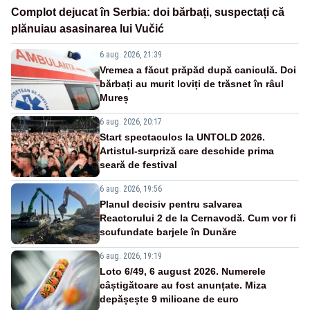
Complot dejucat în Serbia: doi bărbați, suspectați că
plănuiau asasinarea lui Vučić
6 aug. 2026, 21:39
Vremea a făcut prăpăd după caniculă. Doi
bărbați au murit loviți de trăsnet în râul
Mureș
6 aug. 2026, 20:17
Start spectaculos la UNTOLD 2026.
Artistul-surpriză care deschide prima
seară de festival
6 aug. 2026, 19:56
Planul decisiv pentru salvarea
Reactorului 2 de la Cernavodă. Cum vor fi
scufundate barjele în Dunăre
6 aug. 2026, 19:19
Loto 6/49, 6 august 2026. Numerele
câștigătoare au fost anunțate. Miza
depășește 9 milioane de euro