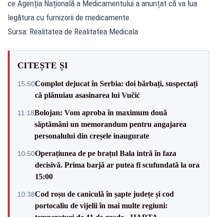
ce Agenția Națională a Medicamentului a anunțat că va lua
legătura cu furnizorii de medicamente.
Sursa: Realitatea de Realitatea Medicala
CITEȘTE ȘI
Complot dejucat în Serbia: doi bărbați, suspectați
15:50
că plănuiau asasinarea lui Vučić
Bolojan: Vom aproba în maximum două
11:18
săptămâni un memorandum pentru angajarea
personalului din creșele inaugurate
Operațiunea de pe brațul Bala intră în faza
10:50
decisivă. Prima barjă ar putea fi scufundată la ora
15:00
Cod roșu de caniculă în șapte județe și cod
10:38
portocaliu de vijelii în mai multe regiuni: