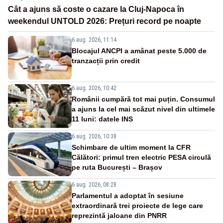
Cât a ajuns să coste o cazare la Cluj-Napoca în
weekendul UNTOLD 2026: Prețuri record pe noapte
6 aug. 2026, 11:14
Blocajul ANCPI a amânat peste 5.000 de
tranzacții prin credit
6 aug. 2026, 10:42
Românii cumpără tot mai puțin. Consumul
a ajuns la cel mai scăzut nivel din ultimele
11 luni: datele INS
6 aug. 2026, 10:38
Schimbare de ultim moment la CFR
Călători: primul tren electric PESA circulă
pe ruta București – Brașov
6 aug. 2026, 08:28
Parlamentul a adoptat în sesiune
extraordinară trei proiecte de lege care
reprezintă jaloane din PNRR