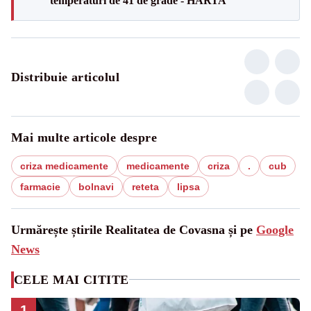
temperaturi de 41 de grade - HARTA
Distribuie articolul
Mai multe articole despre
criza medicamente
medicamente
criza
.
cub
farmacie
bolnavi
reteta
lipsa
Urmărește știrile Realitatea de Covasna și pe
Google
News
CELE MAI CITITE
1