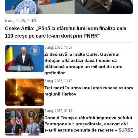
6 aug. 2026, 11:09
Cseke Attila: „Până la sfârșitul lunii vom finaliza cele
110 creșe pe care le-am dorit prin PNRR”
6 aug. 2026, 11:05
Zi decisivă la Înalta Curte. Guvernul
Bolojan află astăzi dacă trebuie să
plătească aproape un miliard de euro
grefierilor
6 aug. 2026, 10:47
Trei morți în urma unui atac rusesc asupra
regiunii Harkov
6 aug. 2026, 09:13
Donald Trump a răbufnit împotriva șefului
Pentagonului: președintele, enervat că i
s-ar fi ascuns penuria de rachete – SURSE