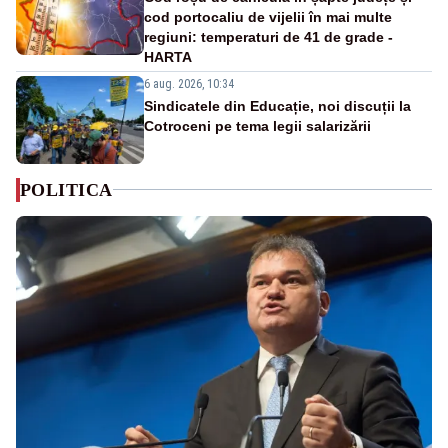
cod portocaliu de vijelii în mai multe
regiuni: temperaturi de 41 de grade -
HARTA
6 aug. 2026, 10:34
Sindicatele din Educație, noi discuții la
Cotroceni pe tema legii salarizării
POLITICA