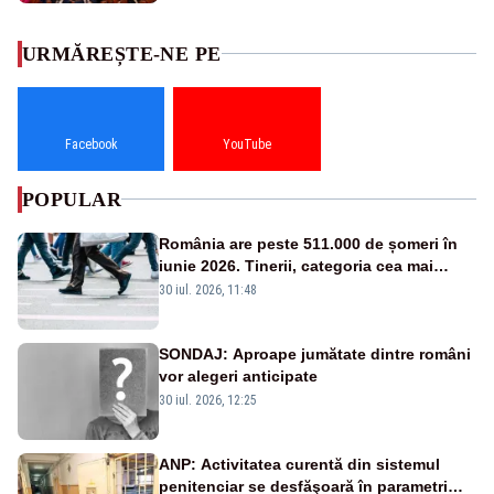
URMĂREȘTE-NE PE
Facebook
YouTube
POPULAR
România are peste 511.000 de șomeri în
iunie 2026. Tinerii, categoria cea mai
afectată
30 iul. 2026, 11:48
SONDAJ: Aproape jumătate dintre români
vor alegeri anticipate
30 iul. 2026, 12:25
ANP: Activitatea curentă din sistemul
penitenciar se desfăşoară în parametri