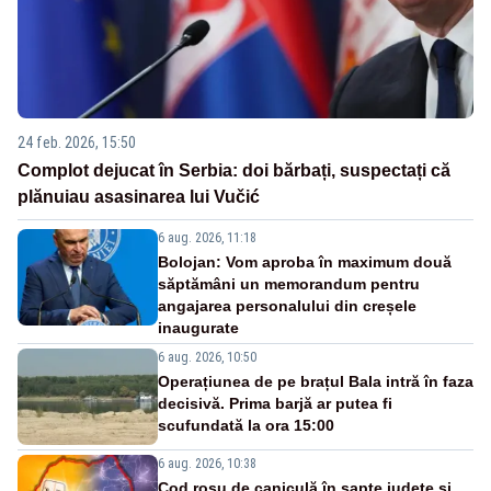
24 feb. 2026, 15:50
Complot dejucat în Serbia: doi bărbați, suspectați că
plănuiau asasinarea lui Vučić
6 aug. 2026, 11:18
Bolojan: Vom aproba în maximum două
săptămâni un memorandum pentru
angajarea personalului din creșele
inaugurate
6 aug. 2026, 10:50
Operațiunea de pe brațul Bala intră în faza
decisivă. Prima barjă ar putea fi
scufundată la ora 15:00
6 aug. 2026, 10:38
Cod roșu de caniculă în șapte județe și