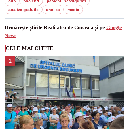
cub
pacienti
pacienti neasigurati
analize gratuite
analize
medic
Urmărește știrile Realitatea de Covasna și pe
Google
News
CELE MAI CITITE
1