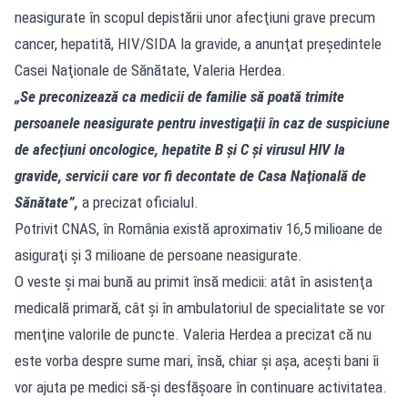
neasigurate în scopul depistării unor afecţiuni grave precum
cancer, hepatită, HIV/SIDA la gravide, a anunţat preşedintele
Casei Naţionale de Sănătate, Valeria Herdea.
„Se preconizează ca medicii de familie să poată trimite
persoanele neasigurate pentru investigaţii în caz de suspiciune
de afecţiuni oncologice, hepatite B şi C şi virusul HIV la
gravide, servicii care vor fi decontate de Casa Naţională de
Sănătate”,
a precizat oficialul.
Potrivit CNAS, în România există aproximativ 16,5 milioane de
asiguraţi şi 3 milioane de persoane neasigurate.
O veste și mai bună au primit însă medicii: atât în asistenţa
medicală primară, cât şi în ambulatoriul de specialitate se vor
menţine valorile de puncte. Valeria Herdea a precizat că nu
este vorba despre sume mari, însă, chiar și așa, acești bani îi
vor ajuta pe medici să-și desfăşoare în continuare activitatea.