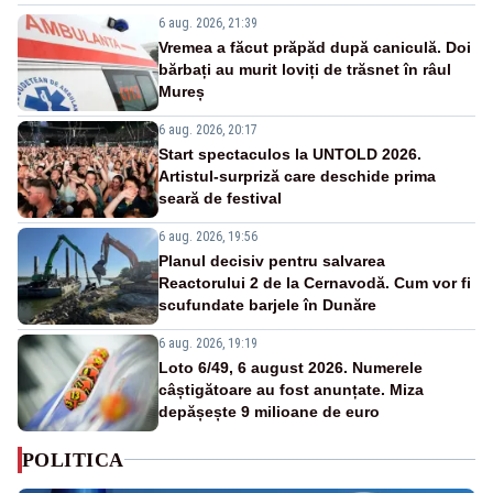
6 aug. 2026, 21:39
Vremea a făcut prăpăd după caniculă. Doi
bărbați au murit loviți de trăsnet în râul
Mureș
6 aug. 2026, 20:17
Start spectaculos la UNTOLD 2026.
Artistul-surpriză care deschide prima
seară de festival
6 aug. 2026, 19:56
Planul decisiv pentru salvarea
Reactorului 2 de la Cernavodă. Cum vor fi
scufundate barjele în Dunăre
6 aug. 2026, 19:19
Loto 6/49, 6 august 2026. Numerele
câștigătoare au fost anunțate. Miza
depășește 9 milioane de euro
POLITICA