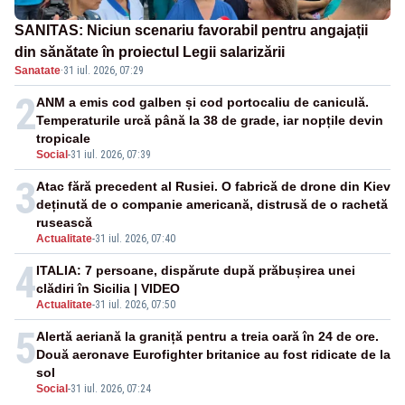
SANITAS: Niciun scenariu favorabil pentru angajații
din sănătate în proiectul Legii salarizării
Sanatate
·
31 iul. 2026, 07:29
2
ANM a emis cod galben și cod portocaliu de caniculă.
Temperaturile urcă până la 38 de grade, iar nopțile devin
tropicale
Social
-
31 iul. 2026, 07:39
3
Atac fără precedent al Rusiei. O fabrică de drone din Kiev
deținută de o companie americană, distrusă de o rachetă
rusească
Actualitate
-
31 iul. 2026, 07:40
4
ITALIA: 7 persoane, dispărute după prăbușirea unei
clădiri în Sicilia | VIDEO
Actualitate
-
31 iul. 2026, 07:50
5
Alertă aeriană la graniță pentru a treia oară în 24 de ore.
Două aeronave Eurofighter britanice au fost ridicate de la
sol
Social
-
31 iul. 2026, 07:24