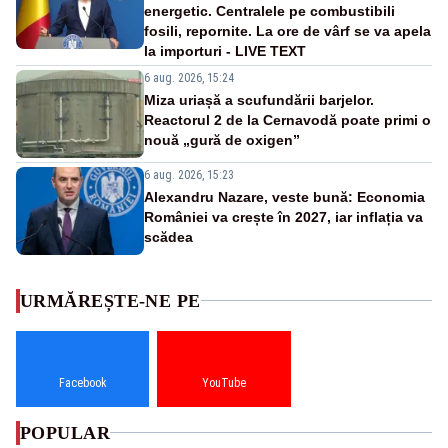
energetic. Centralele pe combustibili
fosili, repornite. La ore de vârf se va apela
la importuri - LIVE TEXT
6 aug. 2026, 15:24
Miza uriașă a scufundării barjelor.
Reactorul 2 de la Cernavodă poate primi o
nouă „gură de oxigen”
6 aug. 2026, 15:23
Alexandru Nazare, veste bună: Economia
României va crește în 2027, iar inflația va
scădea
URMĂREȘTE-NE PE
Facebook
YouTube
POPULAR