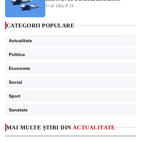
Eurofighter britanice au fost ridicate de la
31 iul. 2026, 07:24
sol
CATEGORII POPULARE
Actualitate
Politica
Economie
Social
Sport
Sanatate
MAI MULTE ȘTIRI DIN
ACTUALITATE