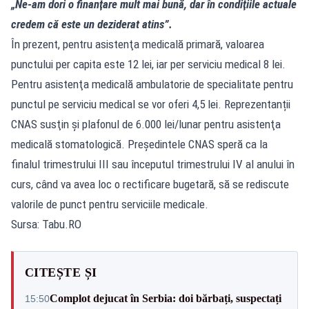
„Ne-am dori o finanţare mult mai bună, dar în condiţiile actuale
credem că este un deziderat atins”.
În prezent, pentru asistenţa medicală primară, valoarea
punctului per capita este 12 lei, iar per serviciu medical 8 lei.
Pentru asistenţa medicală ambulatorie de specialitate pentru
punctul pe serviciu medical se vor oferi 4,5 lei. Reprezentanții
CNAS susţin și plafonul de 6.000 lei/lunar pentru asistenţa
medicală stomatologică. Preşedintele CNAS speră ca la
finalul trimestrului III sau începutul trimestrului IV al anului în
curs, când va avea loc o rectificare bugetară, să se rediscute
valorile de punct pentru serviciile medicale.
Sursa: Tabu.RO
CITEȘTE ȘI
Complot dejucat în Serbia: doi bărbați, suspectați
15:50