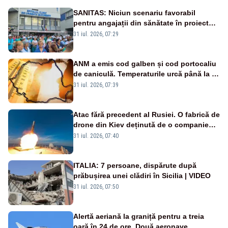
SANITAS: Niciun scenariu favorabil
pentru angajații din sănătate în proiectul
Legii salarizării
31 iul. 2026, 07:29
ANM a emis cod galben și cod portocaliu
de caniculă. Temperaturile urcă până la 38
de grade, iar nopțile devin tropicale
31 iul. 2026, 07:39
Atac fără precedent al Rusiei. O fabrică de
drone din Kiev deținută de o companie
americană, distrusă de o rachetă
31 iul. 2026, 07:40
rusească
ITALIA: 7 persoane, dispărute după
prăbușirea unei clădiri în Sicilia | VIDEO
31 iul. 2026, 07:50
Alertă aeriană la graniță pentru a treia
oară în 24 de ore. Două aeronave