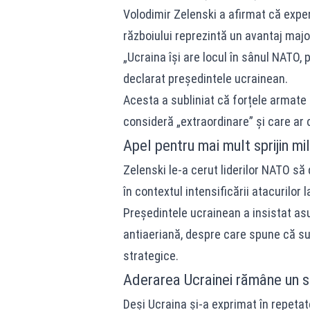
Volodimir Zelenski a afirmat că exp
războiului reprezintă un avantaj majo
„Ucraina își are locul în sânul NATO, 
declarat președintele ucrainean.
Acesta a subliniat că forțele armate
consideră „extraordinare” și care ar c
Apel pentru mai mult sprijin mil
Zelenski le-a cerut liderilor NATO să
în contextul intensificării atacurilor 
Președintele ucrainean a insistat asu
antiaeriană, despre care spune că sun
strategice.
Aderarea Ucrainei rămâne un su
Deși Ucraina și-a exprimat în repeta