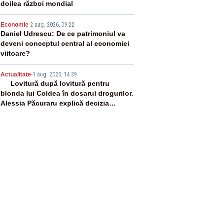
doilea război mondial
4
Economie
-
2 aug. 2026, 09:22
Daniel Udrescu: De ce patrimoniul va
deveni conceptul central al economiei
viitoare?
5
Actualitate
-
1 aug. 2026, 14:39
Lovitură după lovitură pentru
blonda lui Coldea în dosarul drogurilor.
Alessia Păcuraru explică decizia
magistraților