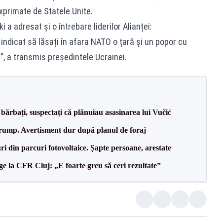
xprimate de Statele Unite.
i a adresat și o întrebare liderilor Alianței:
 indicat să lăsați în afara NATO o țară și un popor cu
”, a transmis președintele Ucrainei.
bărbați, suspectați că plănuiau asasinarea lui Vučić
Trump. Avertisment dur după planul de foraj
ri din parcuri fotovoltaice. Șapte persoane, arestate
e la CFR Cluj: „E foarte greu să ceri rezultate”