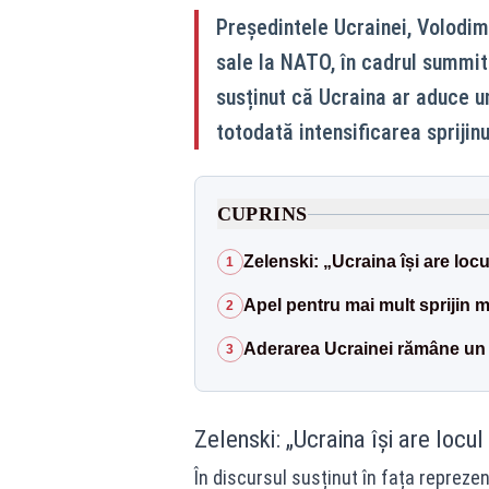
Președintele Ucrainei, Volodimi
sale la NATO, în cadrul summitu
susținut că Ucraina ar aduce un
totodată intensificarea sprijinu
CUPRINS
Zelenski: „Ucraina își are loc
1
Apel pentru mai mult sprijin mi
2
Aderarea Ucrainei rămâne un 
3
Zelenski: „Ucraina își are locu
În discursul susținut în fața repreze