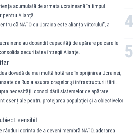
eriența acumulată de armata ucraineană în timpul
r pentru Alianță.
pentru că NATO cu Ucraina este alianța viitorului”, a
 ucrainene au dobândit capacități de apărare pe care le
onsolida securitatea întregii Alianțe.
itar
 dea dovadă de mai multă hotărâre în sprijinirea Ucrainei,
lansate de Rusia asupra orașelor și infrastructurii țării.
pra necesității consolidării sistemelor de apărare
t esențiale pentru protejarea populației și a obiectivelor
biect sensibil
te rânduri dorința de a deveni membră NATO, aderarea