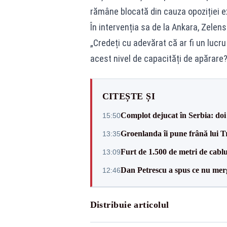
rămâne blocată din cauza opoziției e
În intervenția sa de la Ankara, Zelensk
„Credeți cu adevărat că ar fi un lucru
acest nivel de capacități de apărare?
CITEȘTE ȘI
Complot dejucat în Serbia: doi 
15:50
Groenlanda îi pune frână lui 
13:35
Furt de 1.500 de metri de cablu
13:09
Dan Petrescu a spus ce nu merg
12:46
Distribuie articolul