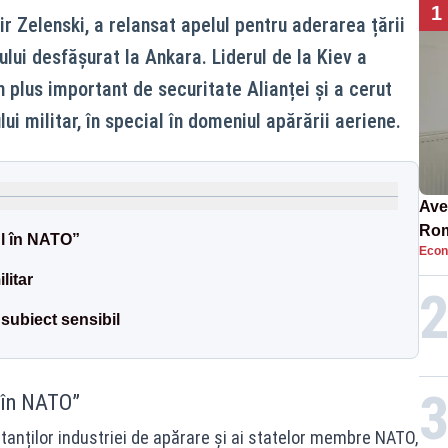
1
r Zelenski, a relansat apelul pentru aderarea țării
lui desfășurat la Ankara. Liderul de la Kiev a
 plus important de securitate Alianței și a cerut
lui militar, în special în domeniul apărării aeriene.
Ave
Rom
ul în NATO”
Econ
să 
în 4
litar
subiect sensibil
l în NATO”
ntanților industriei de apărare și ai statelor membre NATO,