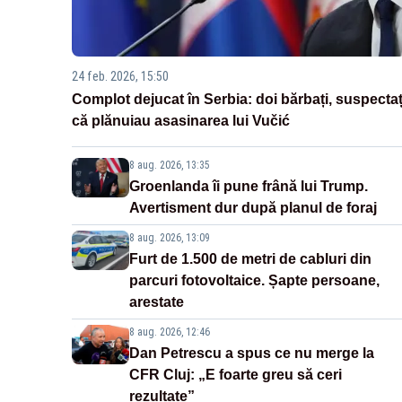
24 feb. 2026, 15:50
Complot dejucat în Serbia: doi bărbați, suspectaț
că plănuiau asasinarea lui Vučić
8 aug. 2026, 13:35
Groenlanda îi pune frână lui Trump.
Avertisment dur după planul de foraj
8 aug. 2026, 13:09
Furt de 1.500 de metri de cabluri din
parcuri fotovoltaice. Șapte persoane,
arestate
8 aug. 2026, 12:46
Dan Petrescu a spus ce nu merge la
CFR Cluj: „E foarte greu să ceri
rezultate”