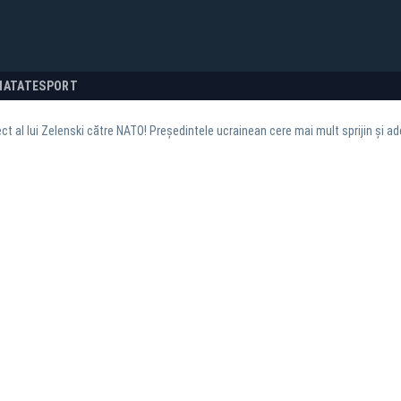
NATATE
SPORT
ect al lui Zelenski către NATO! Președintele ucrainean cere mai mult sprijin și ad