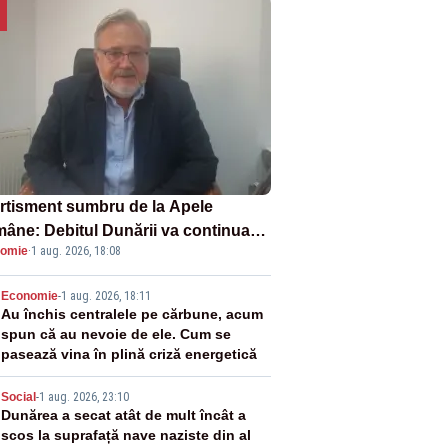
rtisment sumbru de la Apele
âne: Debitul Dunării va continua
omie
·
1 aug. 2026, 18:08
scadă. Cernavodă s-ar putea închide
 zile
2
Economie
-
1 aug. 2026, 18:11
Au închis centralele pe cărbune, acum
spun că au nevoie de ele. Cum se
pasează vina în plină criză energetică
3
Social
-
1 aug. 2026, 23:10
Dunărea a secat atât de mult încât a
scos la suprafață nave naziste din al