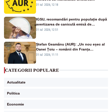
concertului de Ziua Limbii Române
31 iul. 2026, 12:18
IGSU, recomandări pentru populație după
avertizarea de caniculă emisă de
meteorologi
31 iul. 2026, 12:51
Ștefan Geamănu (AUR): „Un nou eșec al
Oanei Țoiu – românii din Franța
abandonați de propriul minister de
31 iul. 2026, 11:11
externe în fața incendiilor de vegetație!”
CATEGORII POPULARE
Actualitate
Politica
Economie