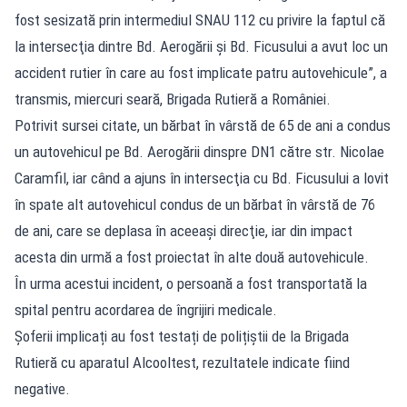
fost sesizată prin intermediul SNAU 112 cu privire la faptul că
la intersecţia dintre Bd. Aerogării şi Bd. Ficusului a avut loc un
accident rutier în care au fost implicate patru autovehicule”, a
transmis, miercuri seară, Brigada Rutieră a României.
Potrivit sursei citate, un bărbat în vârstă de 65 de ani a condus
un autovehicul pe Bd. Aerogării dinspre DN1 către str. Nicolae
Caramfil, iar când a ajuns în intersecţia cu Bd. Ficusului a lovit
în spate alt autovehicul condus de un bărbat în vârstă de 76
de ani, care se deplasa în aceeaşi direcţie, iar din impact
acesta din urmă a fost proiectat în alte două autovehicule.
În urma acestui incident, o persoană a fost transportată la
spital pentru acordarea de îngrijiri medicale.
Șoferii implicați au fost testați de polițiștii de la Brigada
Rutieră cu aparatul Alcooltest, rezultatele indicate fiind
negative.