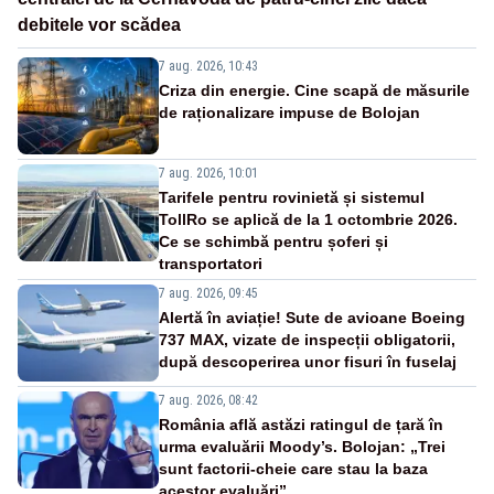
debitele vor scădea
7 aug. 2026, 10:43
Criza din energie. Cine scapă de măsurile
de raționalizare impuse de Bolojan
7 aug. 2026, 10:01
Tarifele pentru rovinietă și sistemul
TollRo se aplică de la 1 octombrie 2026.
Ce se schimbă pentru șoferi și
transportatori
7 aug. 2026, 09:45
Alertă în aviație! Sute de avioane Boeing
737 MAX, vizate de inspecții obligatorii,
după descoperirea unor fisuri în fuselaj
7 aug. 2026, 08:42
România află astăzi ratingul de țară în
urma evaluării Moody’s. Bolojan: „Trei
sunt factorii-cheie care stau la baza
acestor evaluări”