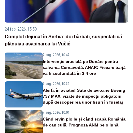
24 feb. 2026, 15:50
Complot dejucat în Serbia: doi bărbați, suspectați că
plănuiau asasinarea lui Vučić
7 aug. 2026, 10:47
Intervenție crucială pe Dunăre pentru
salvarea Cernavodă. ANAR: Fiecare barjă
va fi scufundată în 3-4 ore
7 aug. 2026, 10:39
Alertă în aviație! Sute de avioane Boeing
737 MAX, vizate de inspecții obligatorii,
după descoperirea unor fisuri în fuselaj
7 aug. 2026, 10:01
Când revin ploile și când scapă România
de caniculă. Prognoza ANM pe o lună