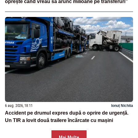
oprește când vreau să arunc milioane pe transferuri”
6 aug. 2026, 18:11
Ionuț Nichita
Accident pe drumul expres după o oprire de urgență.
Un TIR a lovit două trailere încărcate cu mașini
Mai Multe