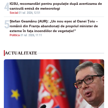
4
IGSU, recomandări pentru populație după avertizarea de
caniculă emisă de meteorologi
Social
-
31 iul. 2026, 12:51
5
Ștefan Geamănu (AUR): „Un nou eșec al Oanei Țoiu –
românii din Franța abandonați de propriul minister de
externe în fața incendiilor de vegetație!”
Politica
-
31 iul. 2026, 11:11
ACTUALITATE