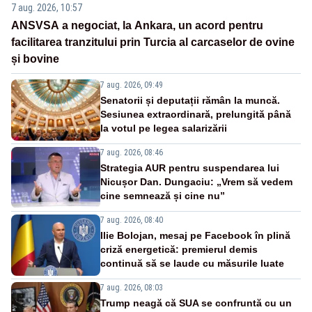
7 aug. 2026, 10:57
ANSVSA a negociat, la Ankara, un acord pentru
facilitarea tranzitului prin Turcia al carcaselor de ovine
și bovine
7 aug. 2026, 09:49
Senatorii și deputații rămân la muncă.
Sesiunea extraordinară, prelungită până
la votul pe legea salarizării
7 aug. 2026, 08:46
Strategia AUR pentru suspendarea lui
Nicușor Dan. Dungaciu: „Vrem să vedem
cine semnează și cine nu”
7 aug. 2026, 08:40
Ilie Bolojan, mesaj pe Facebook în plină
criză energetică: premierul demis
continuă să se laude cu măsurile luate
7 aug. 2026, 08:03
Trump neagă că SUA se confruntă cu un