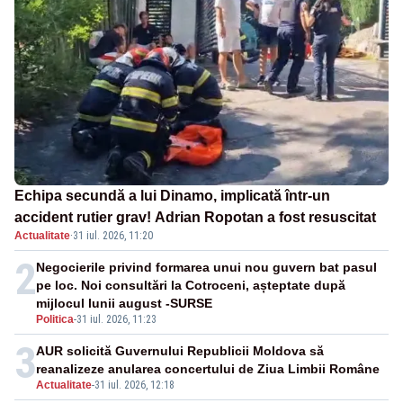
Echipa secundă a lui Dinamo, implicată într-un
accident rutier grav! Adrian Ropotan a fost resuscitat
Actualitate
·
31 iul. 2026, 11:20
2
Negocierile privind formarea unui nou guvern bat pasul
pe loc. Noi consultări la Cotroceni, așteptate după
mijlocul lunii august -SURSE
Politica
-
31 iul. 2026, 11:23
3
AUR solicită Guvernului Republicii Moldova să
reanalizeze anularea concertului de Ziua Limbii Române
Actualitate
-
31 iul. 2026, 12:18