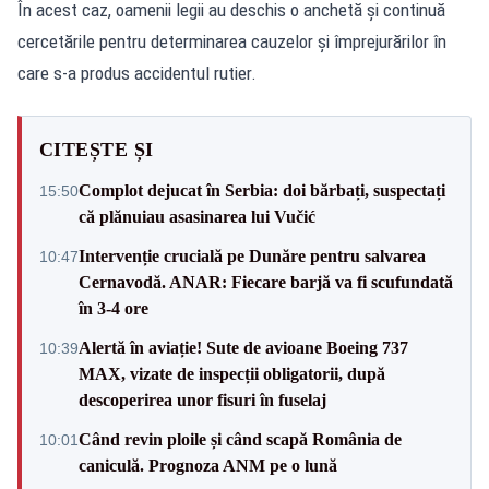
În acest caz, oamenii legii au deschis o anchetă și continuă
cercetările pentru determinarea cauzelor şi împrejurărilor în
care s-a produs accidentul rutier.
CITEȘTE ȘI
Complot dejucat în Serbia: doi bărbați, suspectați
15:50
că plănuiau asasinarea lui Vučić
Intervenție crucială pe Dunăre pentru salvarea
10:47
Cernavodă. ANAR: Fiecare barjă va fi scufundată
în 3-4 ore
Alertă în aviație! Sute de avioane Boeing 737
10:39
MAX, vizate de inspecții obligatorii, după
descoperirea unor fisuri în fuselaj
Când revin ploile și când scapă România de
10:01
caniculă. Prognoza ANM pe o lună