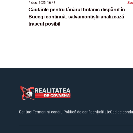
4 dec. 2025, 16:42
Soc
Căutările pentru tânărul britanic dispărut în
Bucegi continuă: salvamontiștii analizează
traseul posibil
Contact
Termeni și condiții
Politică de confidențialitate
Cod de condu