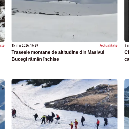
ate
15 mai 2026, 16:29
Actualitate
3 m
Traseele montane de altitudine din Masivul
Ci
Bucegi rămân închise
ca