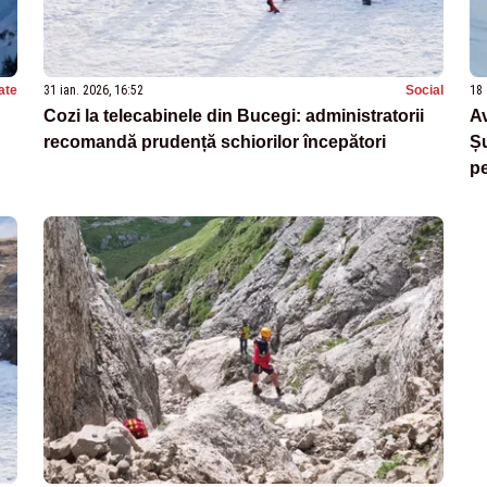
ate
31 ian. 2026, 16:52
Social
18 
Cozi la telecabinele din Bucegi: administratorii
Av
recomandă prudență schiorilor începători
Șu
pe