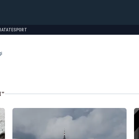
NATATE
SPORT
i
I"