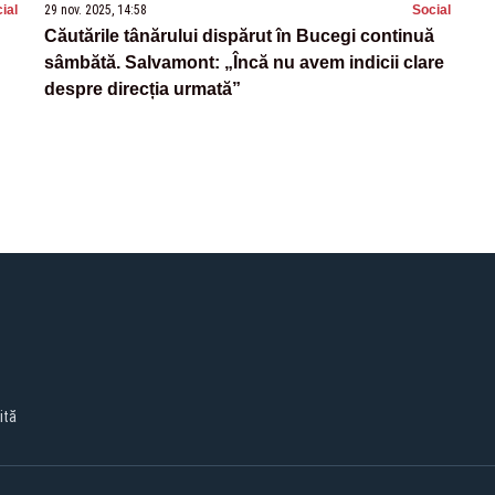
ial
29 nov. 2025, 14:58
Social
Căutările tânărului dispărut în Bucegi continuă
sâmbătă. Salvamont: „Încă nu avem indicii clare
despre direcția urmată”
ită