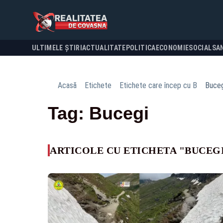
ULTIMELE ȘTIRI
ACTUALITATE
POLITICA
ECONOMIE
SOCIAL
SA
Acasă
Etichete
Etichete care încep cu B
Buceg
Tag: Bucegi
ARTICOLE CU ETICHETA "BUCEG