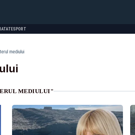
NATATE
SPORT
terul mediului
ului
TERUL MEDIULUI"