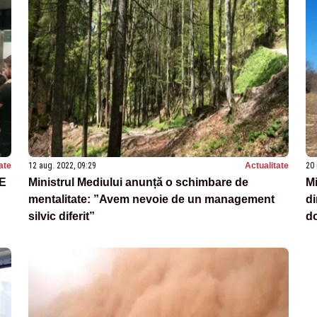
ate
12 aug. 2022, 09:29
Actualitate
20 
TE
Ministrul Mediului anunță o schimbare de
Mi
mentalitate: ”Avem nevoie de un management
di
silvic diferit”
do
R