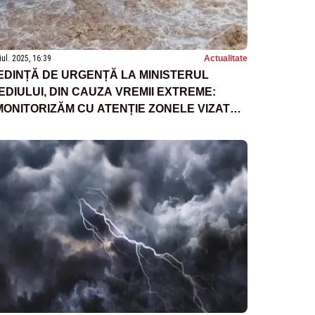
iul. 2025, 16:39
Actualitate
EDINȚĂ DE URGENȚĂ LA MINISTERUL
EDIULUI, DIN CAUZA VREMII EXTREME:
MONITORIZĂM CU ATENȚIE ZONELE VIZATE
E AVERTIZĂRILE HIDROMETEOROLOGICE”