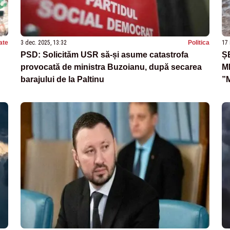
ate
3 dec. 2025, 13:32
Politica
17 
PSD: Solicităm USR să-și asume catastrofa
Ș
provocată de ministra Buzoianu, după secarea
M
barajului de la Paltinu
”
D