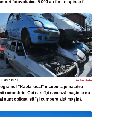
nouri fotovoltaice, 5.000 au fost respinse fiind
finanţabile
ct. 2022, 08:58
Actualitate
ogramul ”Rabla local” începe la jumătatea
nii octombrie. Cei care îşi casează maşinile nu
i sunt obligați să își cumpere altă mașină