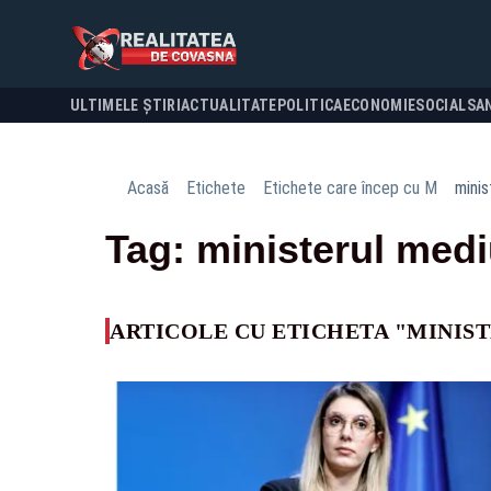
ULTIMELE ȘTIRI
ACTUALITATE
POLITICA
ECONOMIE
SOCIAL
SA
Acasă
Etichete
Etichete care încep cu M
minis
Tag: ministerul medi
ARTICOLE CU ETICHETA "MINIS