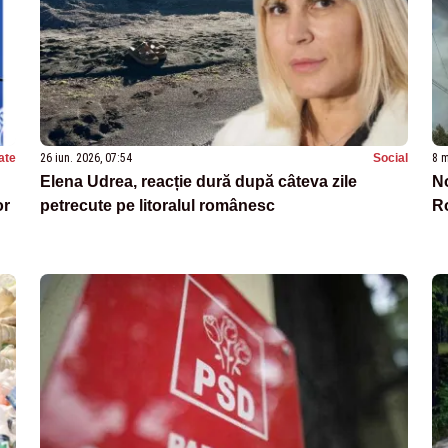
ate
26 iun. 2026, 07:54
Social
8 m
Elena Udrea, reacție dură după câteva zile
No
or
petrecute pe litoralul românesc
Ro