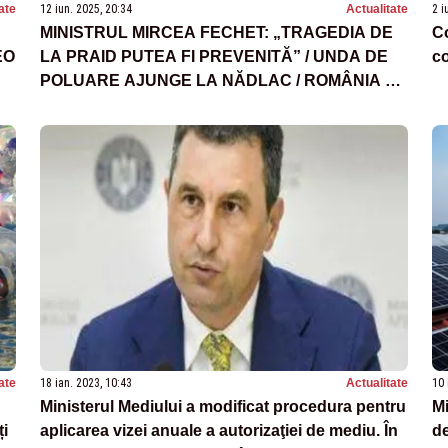
ate
12 iun. 2025, 20:34
Actualitate
2 i
MINISTRUL MIRCEA FECHET: „TRAGEDIA DE
Co
EO
LA PRAID PUTEA FI PREVENITĂ” / UNDA DE
co
POLUARE AJUNGE LA NĂDLAC / ROMÂNIA VA
NOTIFICA UNGARIA
ate
18 ian. 2023, 10:43
Actualitate
10 
Ministerul Mediului a modificat procedura pentru
Mi
ți
aplicarea vizei anuale a autorizaţiei de mediu. În
de