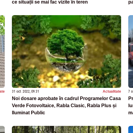
ce situații se mai fac vizite în teren
pa
ne
ate
31 oct. 2022, 09:31
Actualitate
7 o
Noi dosare aprobate în cadrul Programelor Casa
Pr
Verde Fotovoltaice, Rabla Clasic, Rabla Plus și
lu
Iluminat Public
ma