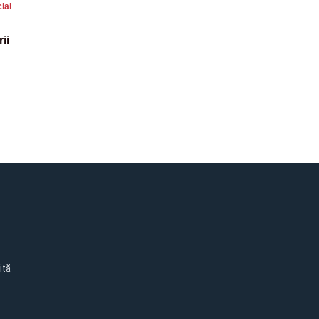
ial
ii
ită