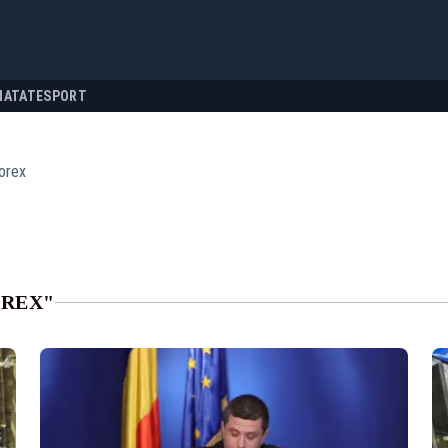
NATATE
SPORT
orex
OREX"