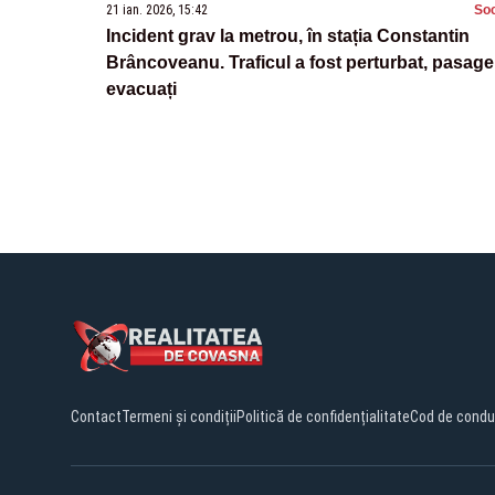
21 ian. 2026, 15:42
Soc
Incident grav la metrou, în stația Constantin
Brâncoveanu. Traficul a fost perturbat, pasager
evacuați
Contact
Termeni și condiții
Politică de confidențialitate
Cod de condu