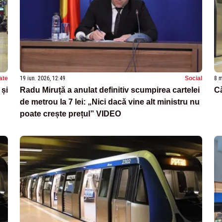
ate
19 iun. 2026, 12:49
Social
8 m
 și
Radu Miruță a anulat definitiv scumpirea cartelei
Că
de metrou la 7 lei: „Nici dacă vine alt ministru nu
poate crește prețul” VIDEO