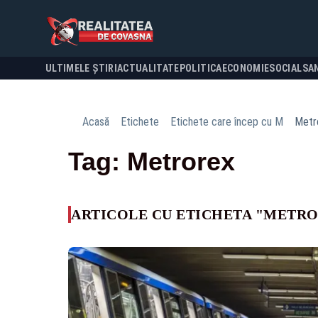
ULTIMELE ȘTIRI
ACTUALITATE
POLITICA
ECONOMIE
SOCIAL
SA
Acasă
Etichete
Etichete care încep cu M
Metr
Tag: Metrorex
ARTICOLE CU ETICHETA "METR