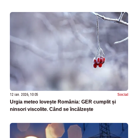
12 ian. 2026, 10:05
Social
Urgia meteo lovește România: GER cumplit și
ninsori viscolite. Când se încălzește