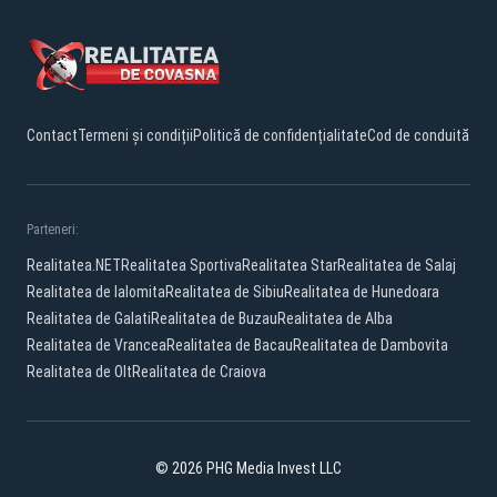
Contact
Termeni și condiții
Politică de confidențialitate
Cod de conduită
Parteneri:
Realitatea.NET
Realitatea Sportiva
Realitatea Star
Realitatea de Salaj
Realitatea de Ialomita
Realitatea de Sibiu
Realitatea de Hunedoara
Realitatea de Galati
Realitatea de Buzau
Realitatea de Alba
Realitatea de Vrancea
Realitatea de Bacau
Realitatea de Dambovita
Realitatea de Olt
Realitatea de Craiova
© 2026 PHG Media Invest LLC
Facebook
YouTube