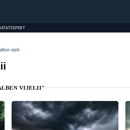
NATATE
SPORT
lben vijelii
ii
LBEN VIJELII"