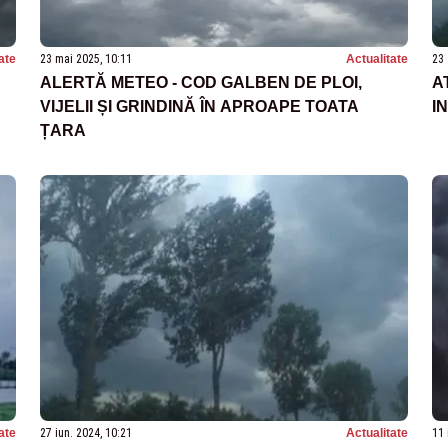
ate
23 mai 2025, 10:11
Actualitate
23 
ALERTĂ METEO - COD GALBEN DE PLOI,
A
VIJELII ȘI GRINDINĂ ÎN APROAPE TOATA
I
ȚARA
ate
27 iun. 2024, 10:21
Actualitate
11 