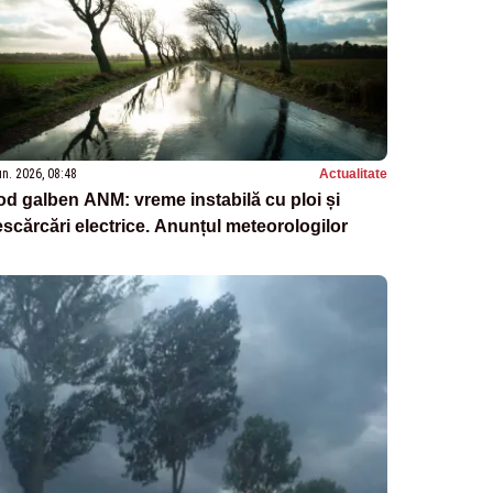
un. 2026, 08:48
Actualitate
d galben ANM: vreme instabilă cu ploi și
scărcări electrice. Anunțul meteorologilor