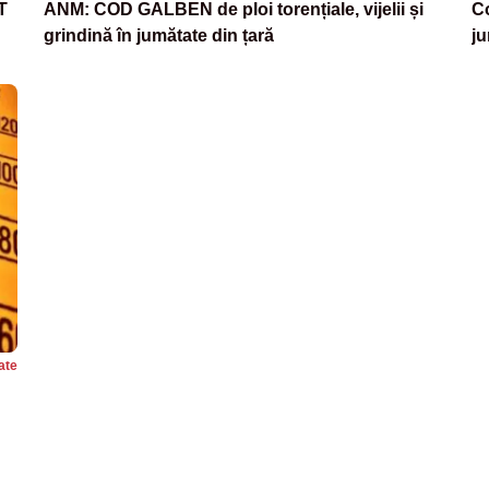
T
ANM: COD GALBEN de ploi torențiale, vijelii și
Co
grindină în jumătate din țară
ju
ate