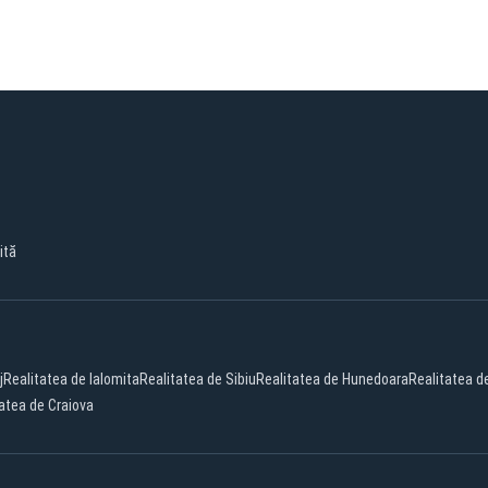
ită
j
Realitatea de Ialomita
Realitatea de Sibiu
Realitatea de Hunedoara
Realitatea de
atea de Craiova