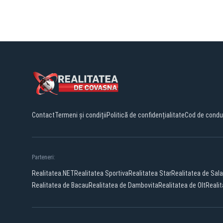
Contact
Termeni și condiții
Politică de confidențialitate
Cod de condu
Parteneri:
Realitatea.NET
Realitatea Sportiva
Realitatea Star
Realitatea de Sala
Realitatea de Bacau
Realitatea de Dambovita
Realitatea de Olt
Realit