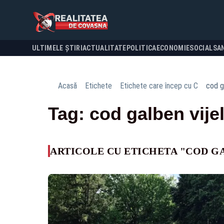
ULTIMELE ȘTIRI
ACTUALITATE
POLITICA
ECONOMIE
SOCIAL
SA
Acasă
Etichete
Etichete care încep cu C
cod ga
Tag: cod galben vijel
ARTICOLE CU ETICHETA "COD GA