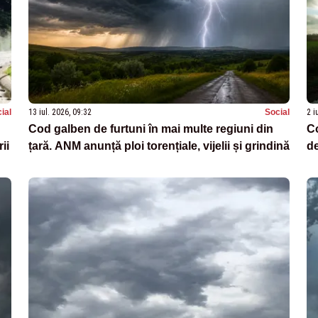
ial
13 iul. 2026, 09:32
Social
2 i
Cod galben de furtuni în mai multe regiuni din
Co
ii
țară. ANM anunță ploi torențiale, vijelii și grindină
de