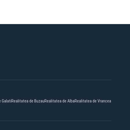
 Galati
Realitatea de Buzau
Realitatea de Alba
Realitatea de Vrancea